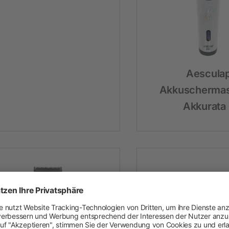
Neuheiten und Promo Artikel
Weidezaungeräte
Gerätezubehör
Weidezaunbatterien
Aescula
Weidezubehör
Akkuschermas
Leitermaterial
Akkurata 
Weidehaspeln
Weidepfähle
Isolatoren
Torsysteme
Weidepanels
Weidenetze