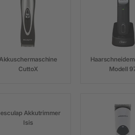
Heimtier
Neuheiten
Hundebedarf
Katzenbedarf
Akkuschermaschine
Haarschneidem
Nagerbedarf
CuttoX
Modell 9
esculap Akkutrimmer
Isis
Weidezaun