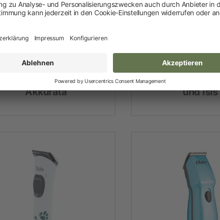
Festzaunzubehör
Aesculap
Aesculap Kom
Akkuschermaschine
für Veterinäre
Akkurata
und Isis