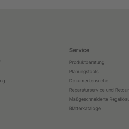
Service
f
Produktberatung
Planungstools
ing
Dokumentensuche
Reparaturservice und Retou
Maßgeschneiderte Regallös
Blätterkataloge