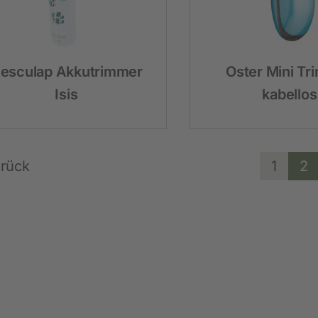
esculap Akkutrimmer
Oster Mini Tr
Isis
kabellos
rück
1
2