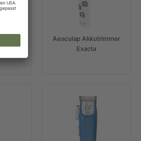
bipack
Aesculap Akkutrimmer
, Vega
Exacta