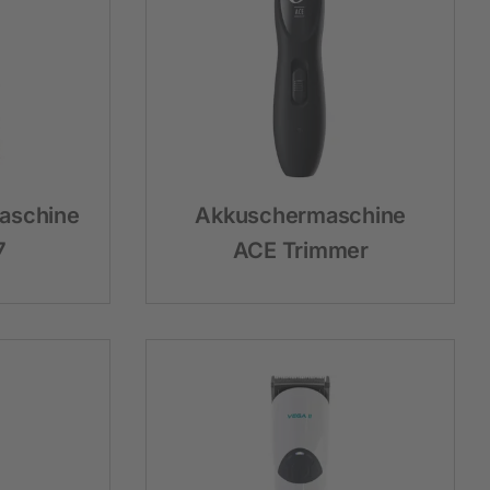
Hobbyfarming
Neuheiten
Geflügelbedarf
Taubenhaltung
aschine
Akkuschermaschine
Kaninchenhaltung
7
ACE Trimmer
Wildvogel