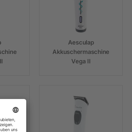
p
Aesculap
chine
Akkuschermaschine
II
Vega II