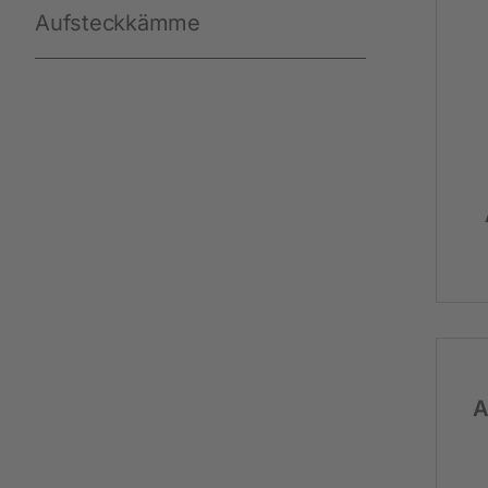
Aufsteckkämme
Arbeit und Sicherheit
Neuheiten
Handschuhe
Einmal-Schutzkleidung
Stiefel
Schutzausrüstung
Zurren und Heben
Diverse
A
Schermaschinen