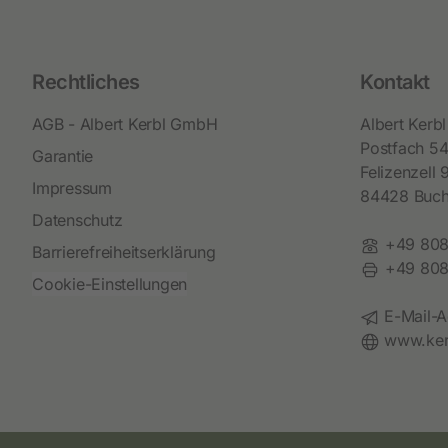
Rechtliches
Kontakt
AGB - Albert Kerbl GmbH
Albert Ker
Postfach 5
Garantie
Felizenzell 
Impressum
84428 Buc
Datenschutz
Telefon:
+49 808
Barrierefreiheitserklärung
Fax:
+49 808
Cookie-Einstellungen
E-Mail:
E-Mail-A
Website:
www.ker