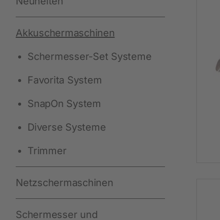
Neuheiten
Reparaturservice und Retouren
Marken
Ausbildung
Milchwirtschaft
Kälberhaltung
Schülerpraktikum
Akkuschermaschinen
Rind
Klauenpflege
Möglichkeiten für Studenten
Aktuelles
Markierung
Milchwirtschaft
Schermesser-Set Systeme
Huf- und Klauenpflege
Ergänzungsfuttermittel
Favorita System
Fellpflege
Tränketechnik
SnapOn System
Veterinärbedarf
Schwein
Diverse Systeme
Schaf
Trimmer
Netzschermaschinen
Weitere Ratgeber
Schermesser und