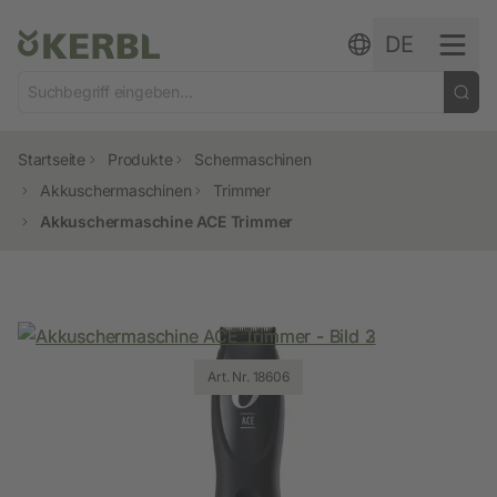
Zum Inhalt springen
DE
Startseite
Produkte
Schermaschinen
Akkuschermaschinen
Trimmer
Akkuschermaschine ACE Trimmer
Art. Nr. 18606
Art. Nr. 18606