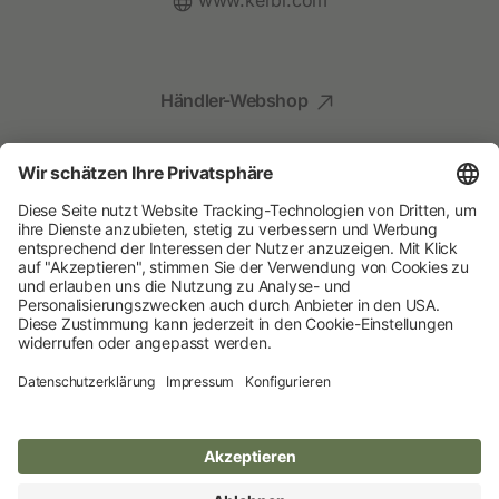
www.kerbl.com
Händler-Webshop
Social Media
Kompetenz für Ihr Tier
Albert Kerbl GmbH