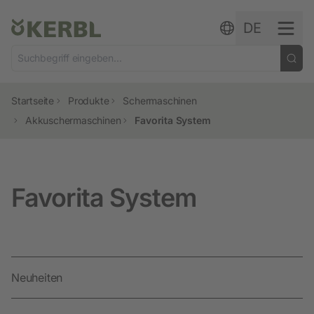
Zum Inhalt springen
DE
Startseite
Produkte
Schermaschinen
Akkuschermaschinen
Favorita System
Favorita System
Neuheiten