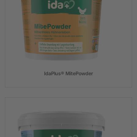
IdaPlus® MitePowder