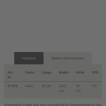
Varianten
Weitere Informationen
Art.
Farbe
Länge
Breite
Höhe
VPE
Nr.
87039
natur
31 cm
24.5
19
1/2
cm
cm
Angezeigte Preise sind eine unverbindliche Preisempfehlung des