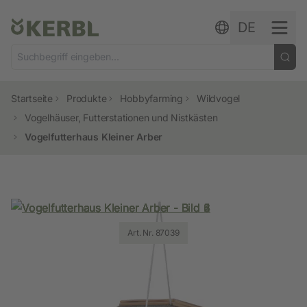
Zum Inhalt springen
DE
Startseite
Produkte
Hobbyfarming
Wildvogel
Vogelhäuser, Futterstationen und Nistkästen
Vogelfutterhaus Kleiner Arber
Art. Nr. 87039
Art. Nr. 87039
Art. Nr. 87039
Art. Nr. 87039
Art. Nr. 87039