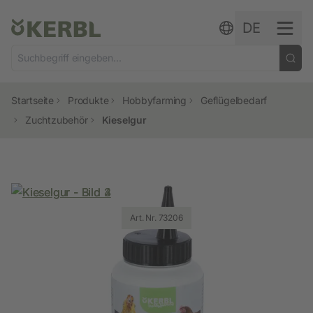
Zum Inhalt springen
DE
Startseite
Produkte
Hobbyfarming
Geflügelbedarf
Zuchtzubehör
Kieselgur
Art. Nr. 73207
Art. Nr. 73206
Art. Nr. 73206