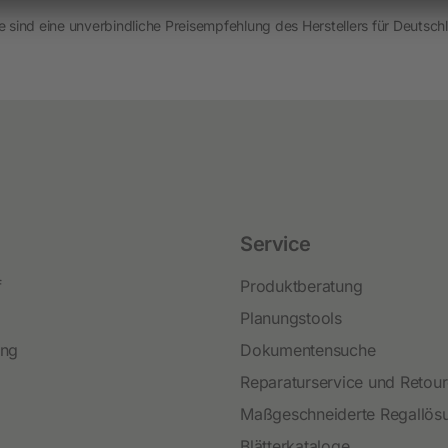
Neuheiten und Promo Artikel
 sind eine unverbindliche Preisempfehlung des Herstellers für Deutschl
Weidezaungeräte
Gerätezubehör
Weidezaunbatterien
Weidezubehör
Leitermaterial
Weidehaspeln
Service
Weidepfähle
f
Produktberatung
Isolatoren
Planungstools
Torsysteme
ing
Dokumentensuche
Weidepanels
Reparaturservice und Retou
Weidenetze
Maßgeschneiderte Regallös
Blätterkataloge