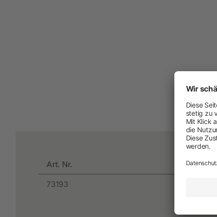
Arbeit und Sicherheit
Neuheiten
Handschuhe
Einmal-Schutzkleidung
Stiefel
Schutzausrüstung
Zurren und Heben
Diverse
Art. Nr.
In
73193
1,
Schermaschinen