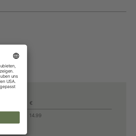
Hobbyfarming
Neuheiten
Geflügelbedarf
Taubenhaltung
Kaninchenhaltung
Wildvogel
€
14.99