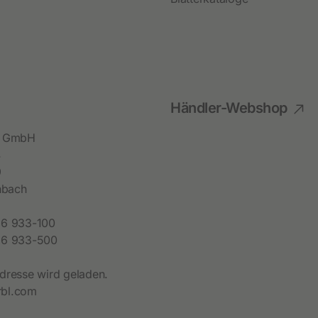
Festzaunzubehör
Händler-Webshop
bl GmbH
4
9
hbach
6 933-100
6 933-500
dresse wird geladen.
bl.com