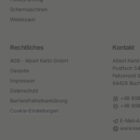
Schermaschinen
Weidezaun
Rechtliches
Kontakt
AGB - Albert Kerbl GmbH
Albert Ker
Postfach 5
Garantie
Felizenzell 
Impressum
84428 Buc
Datenschutz
Telefon:
+49 808
Barrierefreiheitserklärung
Fax:
+49 808
Cookie-Einstellungen
E-Mail:
E-Mail-A
Website:
www.ker