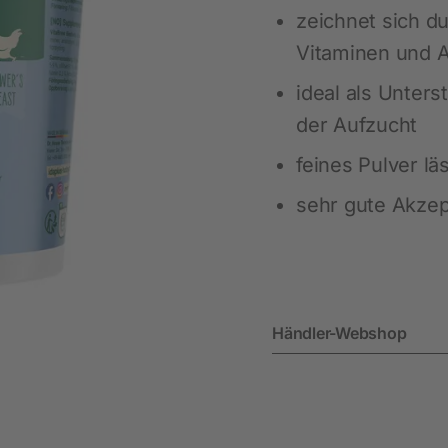
Maßgeschneiderte Regallösungen
Nachhaltigkeit
zeichnet sich d
Ausbildung
Sicherheitsausstattung
LED-Beleuchtung für Pferde
Vitaminen und 
Schülerpraktikum
Für das Pferd
Viehbürsten
ideal als Unter
Pferdepflege
Heunetze für Pferde
der Aufzucht
Beschäftigung
Weideraufen
feines Pulver lä
Stallausstattung
Biosicherheit
sehr gute Akzep
Fütterung
Ratten- und Mäusebekämpfung
Fliegenbekämpfung
Insektenabwehr
Händler-Webshop