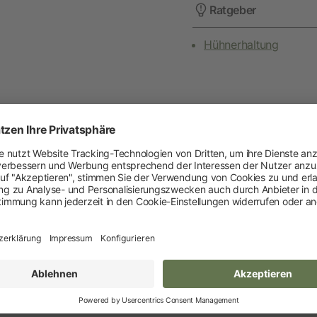
Ratgeber
Heimtier
Hühnerhaltung
Neuheiten
Hundebedarf
Katzenbedarf
Nagerbedarf
Varianten
Weitere Informationen
halt
VPE
5 kg
1
Weidezaun