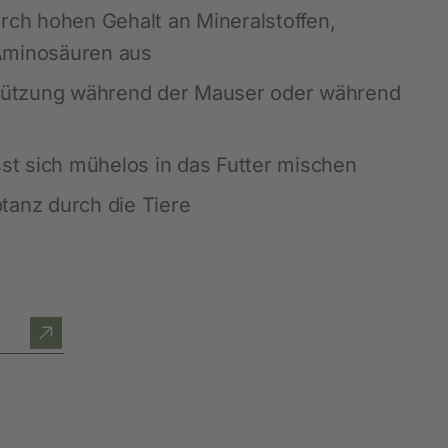
Blätterkataloge
Messen
urch hohen Gehalt an Mineralstoffen,
Waagen und Messgeräte
SnailStop
Aminosäuren aus
Stalldesinfektion
stützung während der Mauser oder während
Schmiermittel und Öle
Werkzeuge und Geräte
sst sich mühelos in das Futter mischen
Tafeln und Schilder
tanz durch die Tiere
Diverses Hof, Stall und Garten
LED - Beleuchtung
Hautpflegeprodukte
Tränkesysteme
Fütterung
Schädlingsbekämpfung