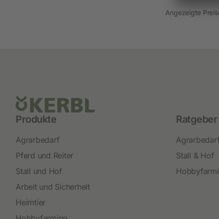
Neuheiten
Angezeigte Preise
Akkuschermaschinen
Netzschermaschinen
Schermesser und Aufsteckkämme
Produkte
Ratgeber
Agrarbedarf
Agrarbedar
Pferd und Reiter
Stall & Hof
Stall und Hof
Hobbyfarm
Arbeit und Sicherheit
Heimtier
Hobbyfarming