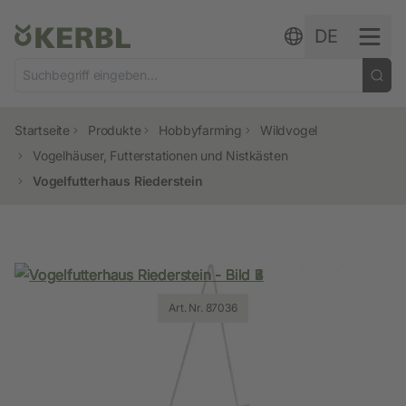
Zum Inhalt springen
DE
Startseite
Produkte
Hobbyfarming
Wildvogel
Vogelhäuser, Futterstationen und Nistkästen
Vogelfutterhaus Riederstein
Art. Nr. 87036
Art. Nr. 87036
Art. Nr. 87036
Art. Nr. 87036
Art. Nr. 87036
Art. Nr. 87036