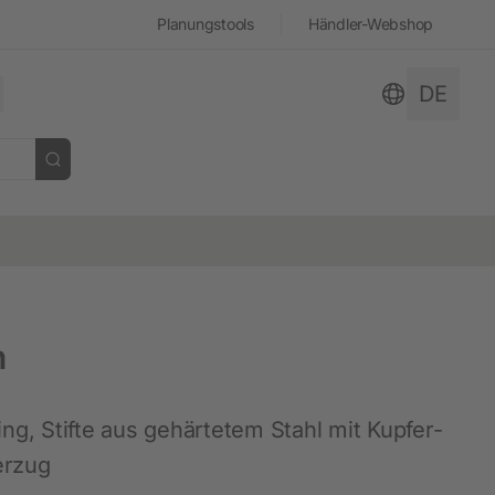
Planungstools
Händler-Webshop
DE
 öffnen
schließen
schließen
schließen
schließen
schließen
schließen
n
Stall und Hof
Hobbyfarming
Dokumentensuche
Geschichte
ng, Stifte aus gehärtetem Stahl mit Kupfer-
Neuheiten
Hühnerhaltung
erzug
Hof- und Stallüberwachung
Kaninchenhaltung