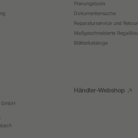
Planungstools
ing
Dokumentensuche
Reparaturservice und Retou
Maßgeschneiderte Regallös
Blätterkataloge
Händler-Webshop
bl GmbH
4
9
hbach