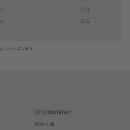
tz
1
7.79
tz
1
7.79
and (inkl. MwSt.).
Unternehmen
Über uns