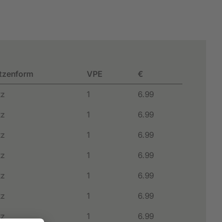
Hobbyfarming
Neuheiten
Geflügelbedarf
tzenform
VPE
€
Taubenhaltung
tz
1
6.99
Kaninchenhaltung
tz
1
6.99
Wildvogel
tz
1
6.99
tz
1
6.99
tz
1
6.99
tz
1
6.99
tz
1
6.99