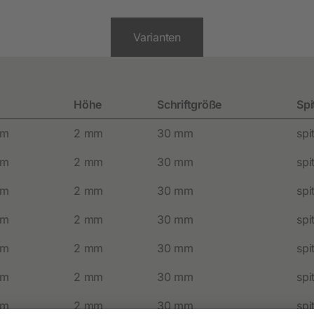
Heimtier
Varianten
Neuheiten
Hundebedarf
Höhe
Schriftgröße
Spi
Katzenbedarf
mm
2 mm
30 mm
spi
Nagerbedarf
mm
2 mm
30 mm
spi
mm
2 mm
30 mm
spi
mm
2 mm
30 mm
spi
mm
2 mm
30 mm
spi
mm
2 mm
30 mm
spi
Weidezaun
mm
2 mm
30 mm
spi