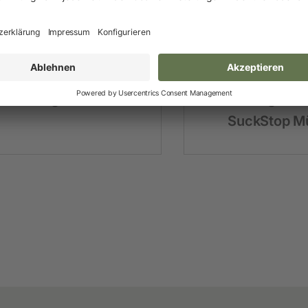
Neuheiten und Promo Artikel
Weidezaungeräte
Gerätezubehör
Weidezaunbatterien
Viehsaugentwöhner
Viehsaugentw
Weidezubehör
SuckStop Mü
Leitermaterial
Weidehaspeln
Weidepfähle
Isolatoren
Torsysteme
Weidepanels
Weidenetze