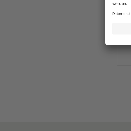
Neuheiten
Akkuschermaschinen
Netzschermaschinen
Schermesser und Aufsteckkämme