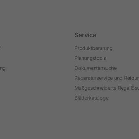
Festzaunzubehör
Service
f
Produktberatung
Planungstools
ing
Dokumentensuche
Reparaturservice und Retou
Maßgeschneiderte Regallös
Blätterkataloge