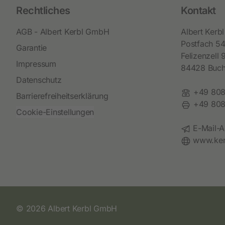
Rechtliches
Kontakt
AGB - Albert Kerbl GmbH
Albert Ker
Postfach 5
Garantie
Felizenzell 
Impressum
84428 Buc
Datenschutz
Telefon:
+49 808
Barrierefreiheitserklärung
Fax:
+49 808
Cookie-Einstellungen
E-Mail:
E-Mail-A
Website:
www.ker
© 2026 Albert Kerbl GmbH