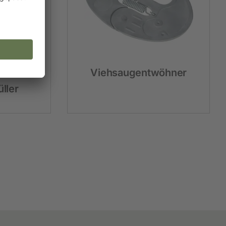
öhner
Viehsaugentwöhner
ller