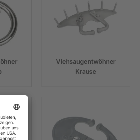
Hobbyfarming
Neuheiten
Geflügelbedarf
Taubenhaltung
öhner
Viehsaugentwöhner
Kaninchenhaltung
p
Krause
Wildvogel