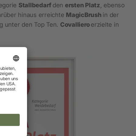
tegorie
Stallbedarf
den
ersten Platz
, ebenso
arüber hinaus erreichte
MagicBrush
in der
ng unter den Top Ten.
Covalliero
erzielte in