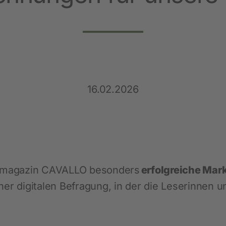
Heimtier
Neuheiten
Hundebedarf
Katzenbedarf
16.02.2026
Nagerbedarf
ortmagazin CAVALLO besonders
erfolgreiche Mar
er digitalen Befragung, in der die Leserinnen u
Weidezaun