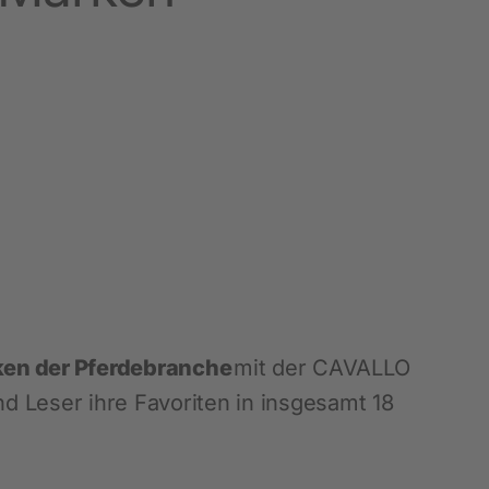
Hobbyfarming
Neuheiten
Geflügelbedarf
Taubenhaltung
Kaninchenhaltung
Wildvogel
ken der Pferdebranche
mit der CAVALLO
nd Leser ihre Favoriten in insgesamt 18