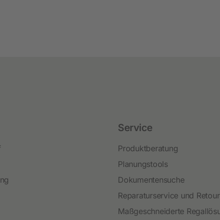
Service
f
Produktberatung
Planungstools
ing
Dokumentensuche
Reparaturservice und Retou
Maßgeschneiderte Regallös