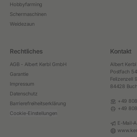
Hobbyfarming
Schermaschinen
Weidezaun
Rechtliches
Kontakt
AGB - Albert Kerbl GmbH
Albert Ker
Postfach 5
Garantie
Felizenzell 
Impressum
84428 Buc
Datenschutz
Telefon:
+49 808
Barrierefreiheitserklärung
Fax:
+49 808
Cookie-Einstellungen
E-Mail:
E-Mail-A
Website:
www.ker