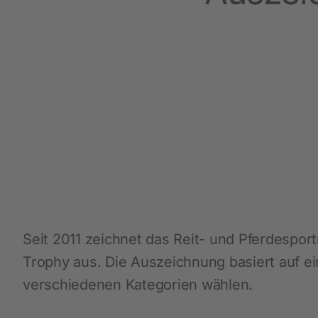
Arbeit und Sicherheit
Neuheiten
Handschuhe
Einmal-Schutzkleidung
Stiefel
Schutzausrüstung
Zurren und Heben
Diverse
Seit 2011 zeichnet das Reit- und Pferdesp
Trophy aus. Die Auszeichnung basiert auf ein
verschiedenen Kategorien wählen.
Schermaschinen