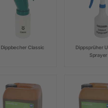
Heimtier
Neuheiten
Hundebedarf
Katzenbedarf
Dippbecher Classic
Dippsprüher 
Nagerbedarf
Sprayer
Weidezaun