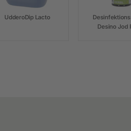
Festzaunzubehör
UdderoDip Lacto
Desinfektion
Desino Jod 