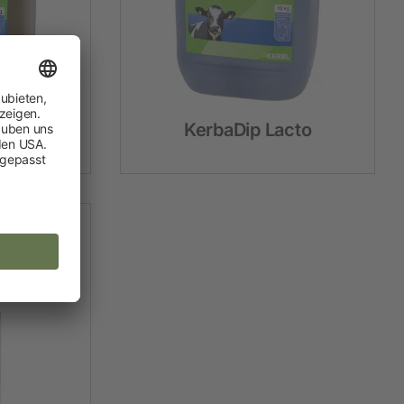
Jod
KerbaDip Lacto