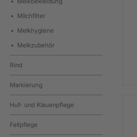
Melkbekleidung
Milchfilter
Arbeit und Sicherheit
Neuheiten
Melkhygiene
Handschuhe
Melkzubehör
Einmal-Schutzkleidung
Stiefel
Rind
Schutzausrüstung
Markierung
Zurren und Heben
Diverse
Huf- und Klauenpflege
Fellpflege
Schermaschinen