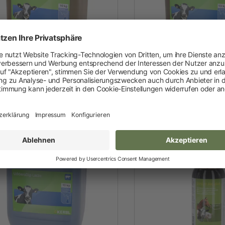
Neuheiten und Promo Artikel
Weidezaungeräte
Gerätezubehör
Weidezaunbatterien
UdderoDip Jod
KerbaDip 
Weidezubehör
Leitermaterial
Weidehaspeln
Weidepfähle
Isolatoren
Torsysteme
Weidepanels
Weidenetze