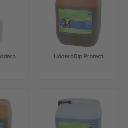
Hobbyfarming
Neuheiten
Geflügelbedarf
Taubenhaltung
Uddero
UdderoDip Protect
Kaninchenhaltung
Wildvogel