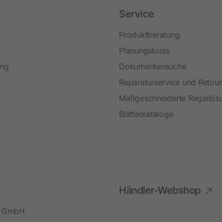
Service
f
Produktberatung
Planungstools
ing
Dokumentensuche
Reparaturservice und Retou
Maßgeschneiderte Regallös
Blätterkataloge
Händler-Webshop
bl GmbH