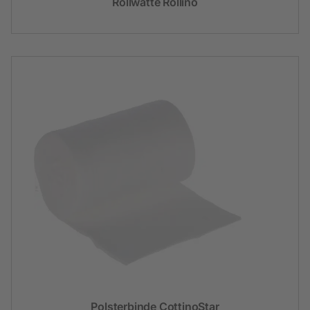
Rollwatte Rollino
Polsterbinde CottinoStar