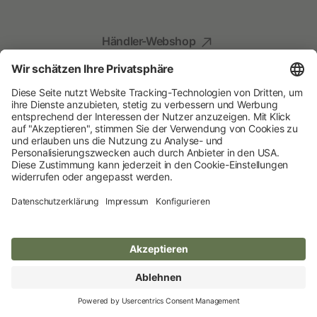
Händler-Webshop
Social Media
Kompetenz für Ihr Tier
Albert Kerbl GmbH
© 2026 Albert Kerbl GmbH