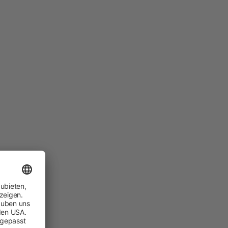
Hobbyfarming
Neuheiten
Geflügelbedarf
Taubenhaltung
Kaninchenhaltung
Wildvogel