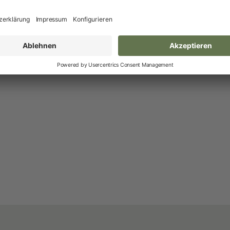
Neuheiten und Promo Artikel
Weidezaungeräte
Gerätezubehör
Weidezaunbatterien
Weidezubehör
Leitermaterial
Weidehaspeln
Weidepfähle
Isolatoren
Torsysteme
Weidepanels
Weidenetze