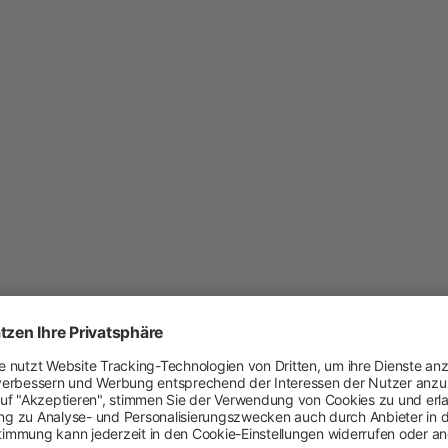
Heimtier
Neuheiten
Hundebedarf
Katzenbedarf
Nagerbedarf
Weidezaun