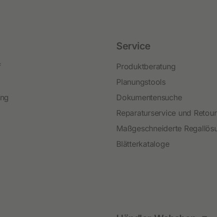
Festzaunzubehör
Service
f
Produktberatung
Planungstools
ing
Dokumentensuche
Reparaturservice und Retou
Maßgeschneiderte Regallös
Blätterkataloge