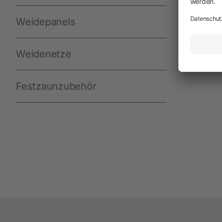
Neuheiten
Weidepanels
Akkuschermaschinen
Netzschermaschinen
Weidenetze
Schermesser und Aufsteckkämme
Festzaunzubehör