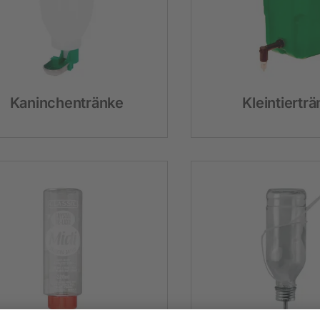
Neuheiten und Promo Artikel
Weidezaungeräte
Gerätezubehör
Weidezaunbatterien
Kaninchentränke
Kleintiertr
Weidezubehör
Leitermaterial
Weidehaspeln
Weidepfähle
Isolatoren
Torsysteme
Weidepanels
Weidenetze