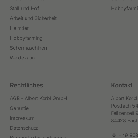
Stall und Hof
Hobbyfarm
Arbeit und Sicherheit
Heimtier
Hobbyfarming
Schermaschinen
Weidezaun
Rechtliches
Kontakt
AGB - Albert Kerbl GmbH
Albert Ker
Postfach 5
Garantie
Felizenzell 
Impressum
84428 Buc
Datenschutz
Telefon:
+49 808
Barrierefreiheitserklärung