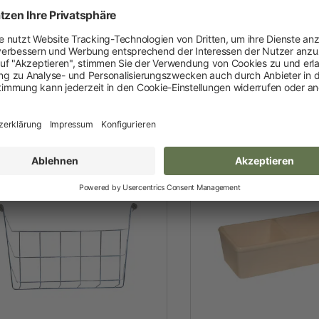
Festzaunzubehör
Trinkflasche Classic
Trinkflasche
de Luxe
Kaninche