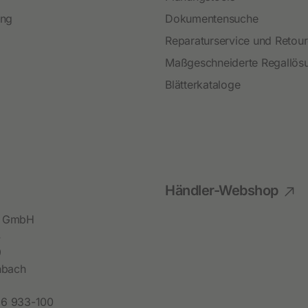
ing
Dokumentensuche
Reparaturservice und Retou
Maßgeschneiderte Regallös
Blätterkataloge
Händler-Webshop
bl GmbH
4
9
hbach
6 933-100