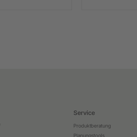
Service
f
Produktberatung
Planungstools