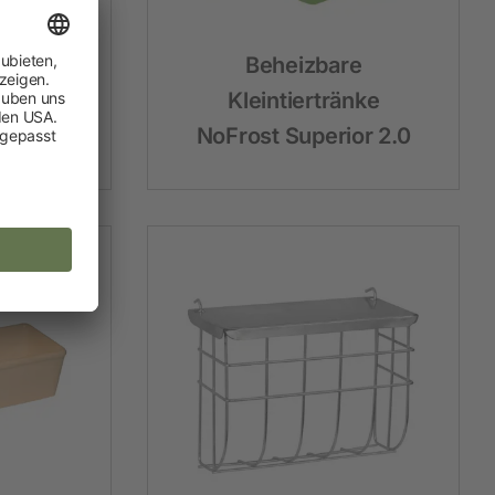
 für
Beheizbare
n
Kleintiertränke
NoFrost Superior 2.0