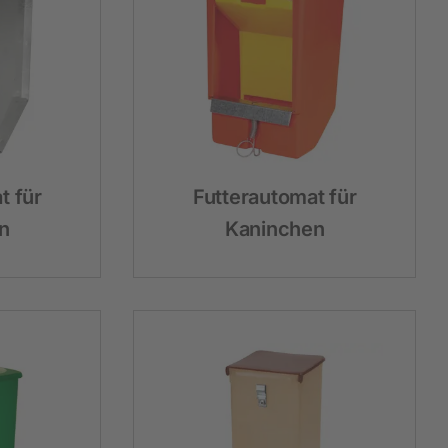
Hobbyfarming
Neuheiten
Geflügelbedarf
Taubenhaltung
t für
Futterautomat für
Kaninchenhaltung
n
Kaninchen
Wildvogel