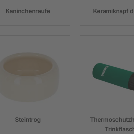
Kaninchenraufe
Keramiknapf d
Steintrog
Thermoschutzhü
Trinkflasc