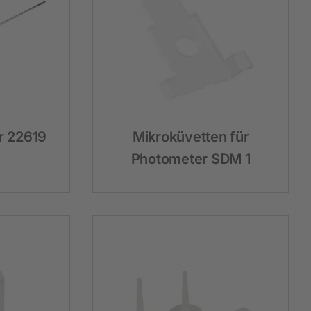
Hobbyfarming
Neuheiten
Geflügelbedarf
Taubenhaltung
r 22619
Mikroküvetten für
Kaninchenhaltung
Photometer SDM 1
Wildvogel