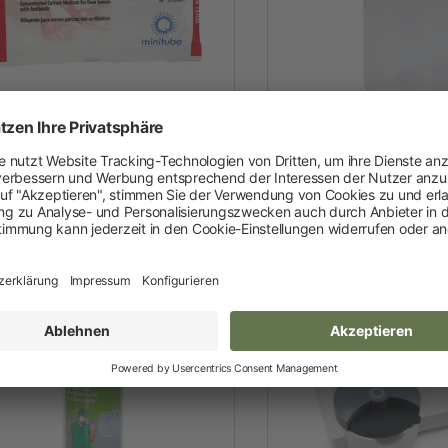
Neuheiten und Promo Artikel
Weidezaungeräte
Gerätezubehör
Weidezaunbatterien
Ebersamenverdünner
Samenflas
Weidezubehör
Merk III
Leitermaterial
Weidehaspeln
Weidepfähle
Isolatoren
Torsysteme
Weidepanels
Weidenetze