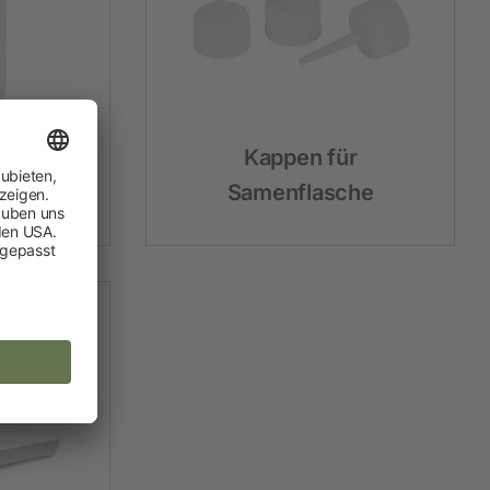
che
Kappen für
Samenflasche