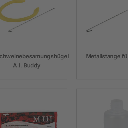
Heimtier
Neuheiten
Hundebedarf
Katzenbedarf
chweinebesamungsbügel
Metallstange fü
Nagerbedarf
A.I. Buddy
Weidezaun