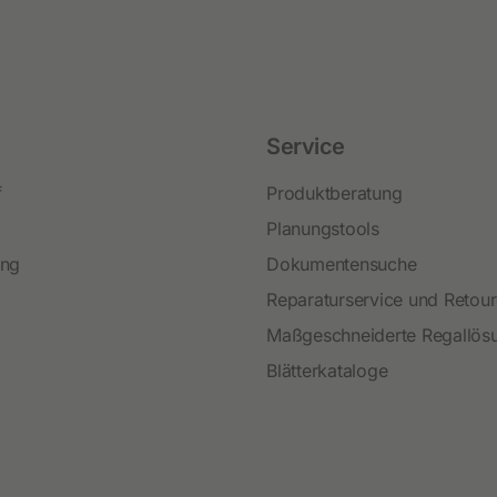
Service
f
Produktberatung
Planungstools
ing
Dokumentensuche
Reparaturservice und Retou
Maßgeschneiderte Regallös
Blätterkataloge