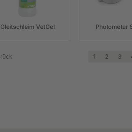
Festzaunzubehör
Gleitschleim VetGel
Photometer 
rück
1
2
3