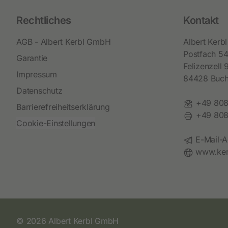
Rechtliches
Kontakt
AGB - Albert Kerbl GmbH
Albert Ker
Postfach 5
Garantie
Felizenzell 
Impressum
84428 Buc
Datenschutz
Telefon:
+49 808
Barrierefreiheitserklärung
Fax:
+49 808
Cookie-Einstellungen
E-Mail:
E-Mail-A
Website:
www.ker
© 2026 Albert Kerbl GmbH