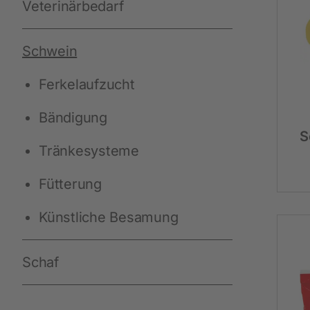
Veterinärbedarf
Arbeit und Sicherheit
Schwein
Neuheiten
Ferkelaufzucht
Handschuhe
Bändigung
Einmal-Schutzkleidung
S
Stiefel
Tränkesysteme
Schutzausrüstung
Fütterung
Zurren und Heben
Künstliche Besamung
Diverse
Schaf
Schermaschinen