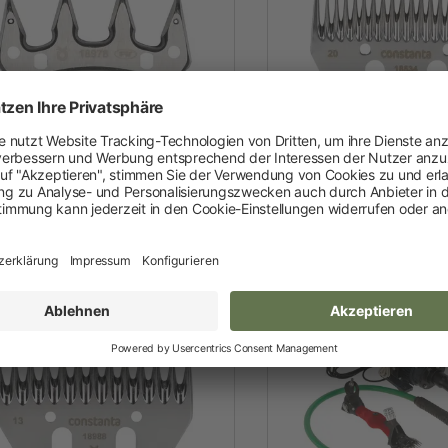
Neuheiten und Promo Artikel
Weidezaungeräte
Gerätezubehör
Weidezaunbatterien
Weidezubehör
Obermesser
Untermess
Leitermaterial
Weidehaspeln
Weidepfähle
Isolatoren
Torsysteme
Weidepanels
Weidenetze