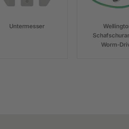
Festzaunzubehör
Untermesser
Wellingto
Schafschura
Worm-Dri