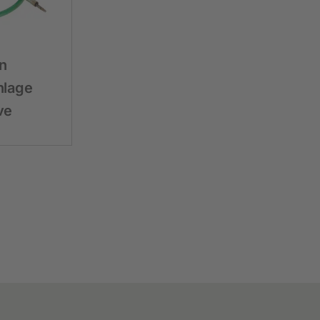
n
nlage
ve