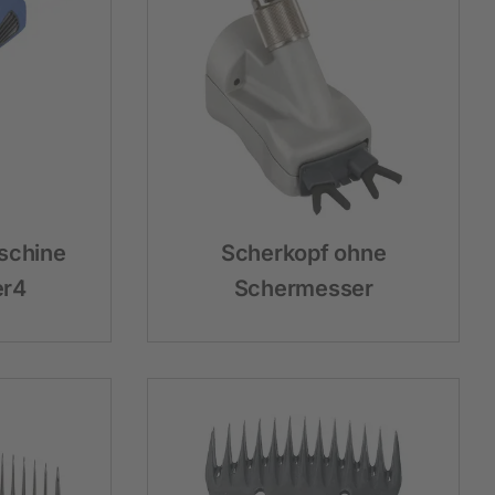
Hobbyfarming
Neuheiten
Geflügelbedarf
Taubenhaltung
Kaninchenhaltung
schine
Scherkopf ohne
Wildvogel
er4
Schermesser