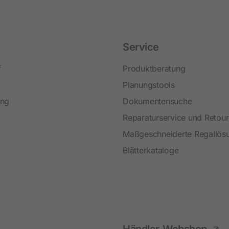
Service
f
Produktberatung
Planungstools
ing
Dokumentensuche
Reparaturservice und Retou
Maßgeschneiderte Regallös
Blätterkataloge