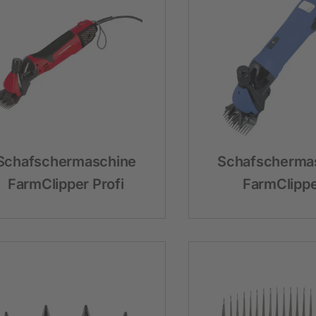
Heimtier
Neuheiten
Hundebedarf
Katzenbedarf
Nagerbedarf
Schafschermaschine
Schafscherma
FarmClipper Profi
FarmClipp
Weidezaun