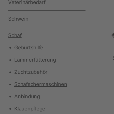
Veterinärbedarf
Arbeit und Sicherheit
Schwein
Neuheiten
Handschuhe
Schaf
Einmal-Schutzkleidung
Geburtshilfe
Stiefel
Lämmerfütterung
Schutzausrüstung
Zurren und Heben
Zuchtzubehör
Diverse
Schafschermaschinen
Anbindung
Schermaschinen
Klauenpflege