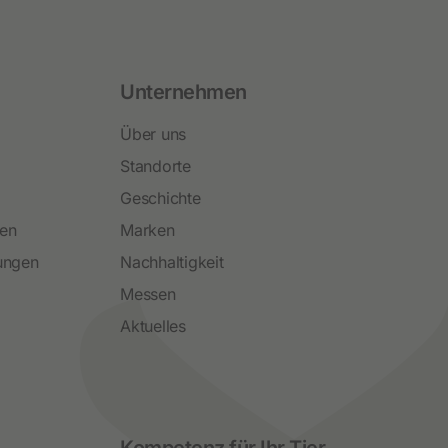
Unternehmen
Über uns
Standorte
Geschichte
ren
Marken
ungen
Nachhaltigkeit
Messen
Aktuelles
Social Media