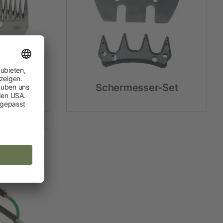
er
Schermesser-Set