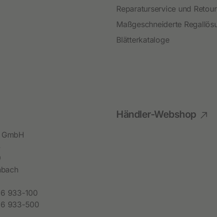
Festzaunzubehör
Reparaturservice und Retou
Maßgeschneiderte Regallös
Blätterkataloge
Händler-Webshop
bl GmbH
4
9
hbach
6 933-100
6 933-500