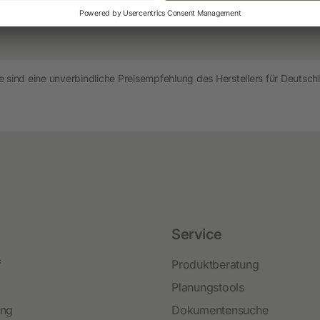
ecker
1/10
Neuheiten und Promo Artikel
Weidezaungeräte
Gerätezubehör
 sind eine unverbindliche Preisempfehlung des Herstellers für Deutschl
Weidezaunbatterien
Weidezubehör
Leitermaterial
Weidehaspeln
Weidepfähle
Isolatoren
Service
Torsysteme
f
Produktberatung
Weidepanels
Planungstools
Weidenetze
ing
Dokumentensuche