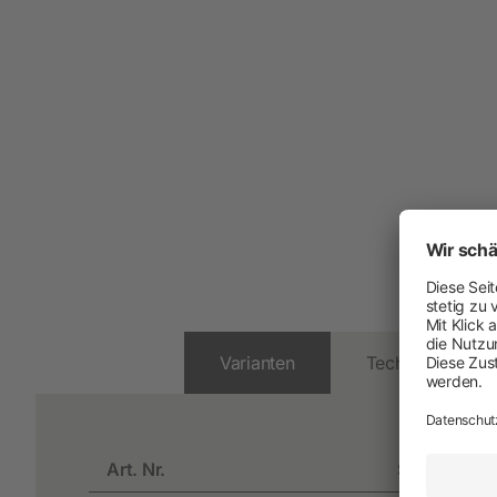
Arbeit und Sicherheit
Neuheiten
Handschuhe
Einmal-Schutzkleidung
Stiefel
Schutzausrüstung
Zurren und Heben
Diverse
Varianten
Technische Dat
Schermaschinen
Art. Nr.
Steckerart