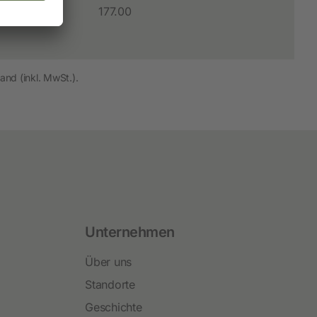
177.00
and (inkl. MwSt.).
Unternehmen
Über uns
Standorte
Geschichte