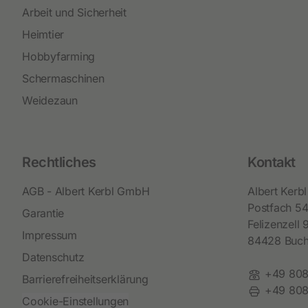
Arbeit und Sicherheit
Heimtier
Hobbyfarming
Schermaschinen
Weidezaun
Rechtliches
Kontakt
AGB - Albert Kerbl GmbH
Albert Ker
Postfach 5
Garantie
Felizenzell 
Impressum
84428 Buc
Datenschutz
Telefon:
+49 808
Barrierefreiheitserklärung
Fax:
+49 808
Cookie-Einstellungen