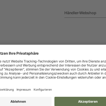
Heimtier
Händler-Webshop
Neuheiten
Hundebedarf
Katzenbedarf
Nagerbedarf
en
Zubehör
Weitere Informationen
Do
Weidezaun
VPE