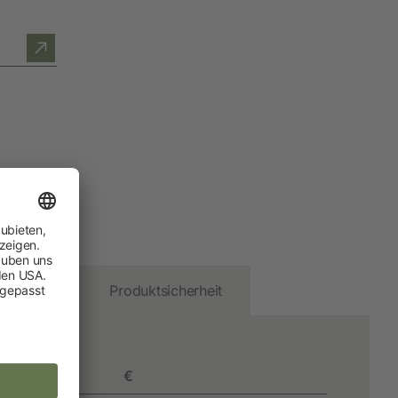
Hobbyfarming
Neuheiten
Geflügelbedarf
Taubenhaltung
Kaninchenhaltung
Wildvogel
wnloads
Produktsicherheit
€