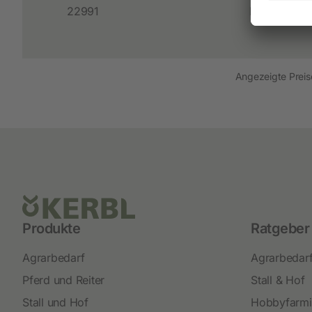
22991
Euroflachst
Neuheiten
Akkuschermaschinen
Netzschermaschinen
Angezeigte Preise
Schermesser und Aufsteckkämme
Produkte
Ratgeber
Agrarbedarf
Agrarbedar
Pferd und Reiter
Stall & Hof
Stall und Hof
Hobbyfarm