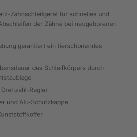
Blätterkataloge
Messen
Waagen und Messgeräte
SnailStop
tz-Zahnschleifgerät für schnelles und
Stalldesinfektion
bschleifen der Zähne bei neugeborenen
Schmiermittel und Öle
Werkzeuge und Geräte
bung garantiert ein tierschonendes
Tafeln und Schilder
Diverses Hof, Stall und Garten
bensdauer des Schleifkörpers durch
LED - Beleuchtung
ntstaublage
Hautpflegeprodukte
 Drehzahl-Regler
Tränkesysteme
rper und Alu-Schutzkappe
Fütterung
unststoffkoffer
Schädlingsbekämpfung