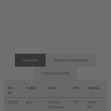
Varianten
Weitere Informationen
Produktsicherheit
Art.
Farbe
Inhalt
VPE
Palette
€
Nr.
20122
grün
200 ml /
1/12
2880
3.
Sprühdose
PAL