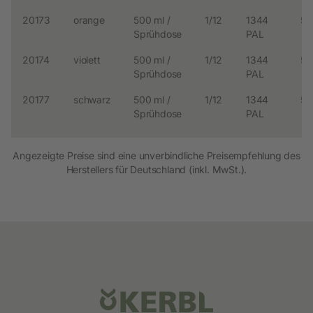
20173
orange
500 ml /
1/12
1344
5.
Sprühdose
PAL
20174
violett
500 ml /
1/12
1344
5.
Sprühdose
PAL
20177
schwarz
500 ml /
1/12
1344
5.
Sprühdose
PAL
Angezeigte Preise sind eine unverbindliche Preisempfehlung des
Herstellers für Deutschland (inkl. MwSt.).