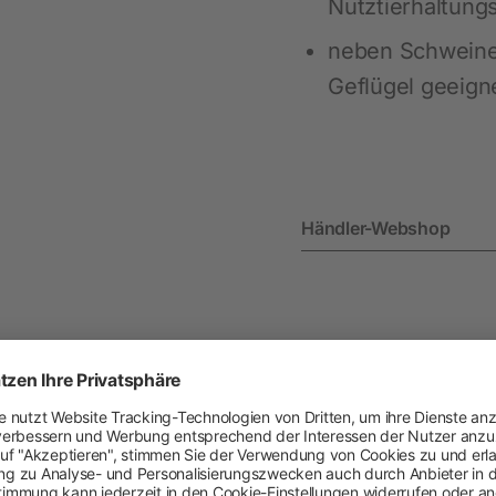
Nutztierhaltungs
neben Schweine
Heimtier
Geflügel geeign
Neuheiten
Hundebedarf
Katzenbedarf
Nagerbedarf
Händler-Webshop
Ratgeber
Perfekt gerüstet für d
Weidezaun