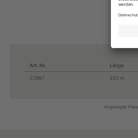
Neuheiten
Akkuschermaschinen
Netzschermaschinen
Schermesser und Aufsteckkämme
Art. Nr.
Länge
22687
220 m
Angezeigte Preise