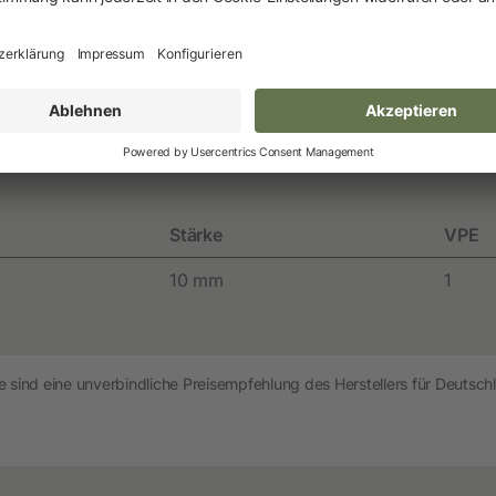
Neuheiten und Promo Artikel
Weidezaungeräte
Gerätezubehör
Varianten
Weitere Informationen
Weidezaunbatterien
Weidezubehör
Leitermaterial
Stärke
VPE
Weidehaspeln
10 mm
1
Weidepfähle
Isolatoren
Torsysteme
 sind eine unverbindliche Preisempfehlung des Herstellers für Deutschl
Weidepanels
Weidenetze