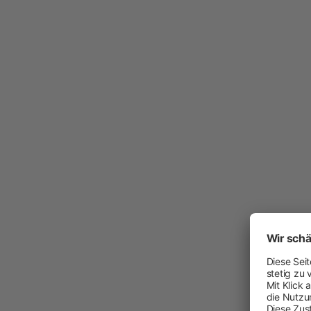
Arbeit und Sicherheit
Neuheiten
Handschuhe
Einmal-Schutzkleidung
Stiefel
Schutzausrüstung
Zurren und Heben
Diverse
Schermaschinen