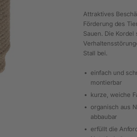
Maßgeschneiderte Regallösungen
Nachhaltigkeit
Ausbildung
Sicherheitsausstattung
LED-Beleuchtung für Pferde
Attraktives Beschä
Schülerpraktikum
Für das Pferd
Viehbürsten
Förderung des Tie
Pferdepflege
Heunetze für Pferde
Sauen. Die Kordel 
Verhaltensstörunge
Beschäftigung
Weideraufen
Stall bei.
Stallausstattung
Biosicherheit
Fütterung
Ratten- und Mäusebekämpfung
einfach und sch
Fliegenbekämpfung
montierbar
Insektenabwehr
kurze, weiche F
organisch aus N
abbaubar
erfüllt die Anfo