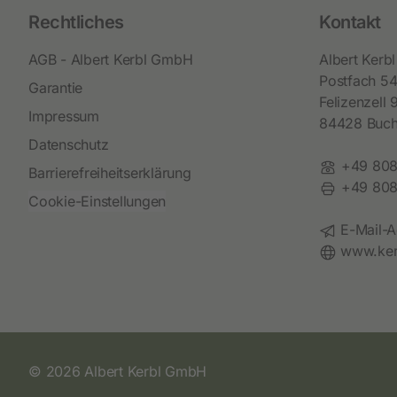
Rechtliches
Kontakt
AGB - Albert Kerbl GmbH
Albert Ker
Postfach 5
Garantie
Felizenzell 
Impressum
84428 Buc
Datenschutz
Telefon:
+49 808
Barrierefreiheitserklärung
Fax:
+49 808
Cookie-Einstellungen
E-Mail:
E-Mail-A
Website:
www.ker
© 2026 Albert Kerbl GmbH