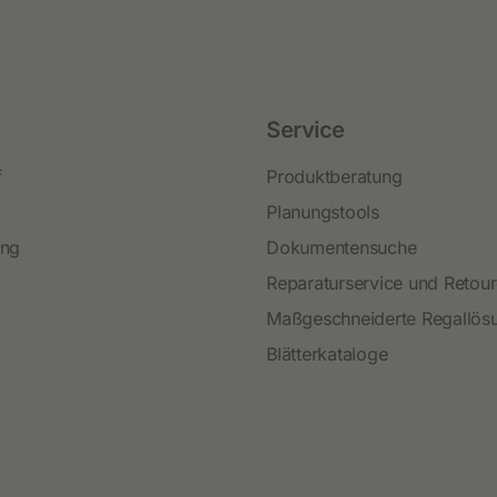
Festzaunzubehör
Service
f
Produktberatung
Planungstools
ing
Dokumentensuche
Reparaturservice und Retou
Maßgeschneiderte Regallös
Blätterkataloge