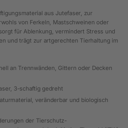
Blätterkataloge
Messen
Waagen und Messgeräte
SnailStop
ftigungsmaterial aus Jutefaser, zur
Stalldesinfektion
rwohls von Ferkeln, Mastschweinen oder
Schmiermittel und Öle
sorgt für Ablenkung, vermindert Stress und
n und trägt zur artgerechten Tierhaltung im
Werkzeuge und Geräte
Tafeln und Schilder
Diverses Hof, Stall und Garten
nell an Trennwänden, Gittern oder Decken
LED - Beleuchtung
Hautpflegeprodukte
aser, 3-schaftig gedreht
Tränkesysteme
aturmaterial, veränderbar und biologisch
Fütterung
Schädlingsbekämpfung
rderungen der Tierschutz-