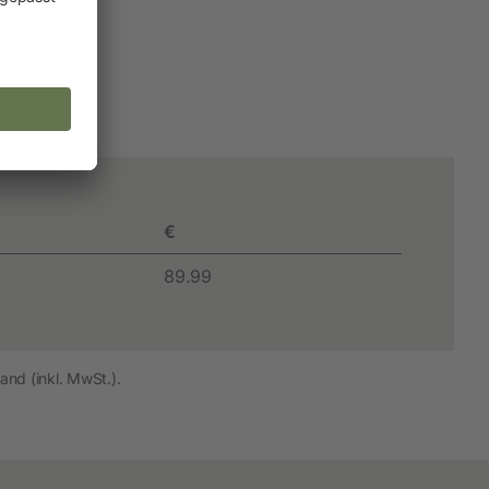
€
89.99
and (inkl. MwSt.).