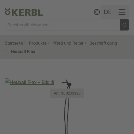
Zum Inhalt springen
DE
Startseite
Produkte
Pferd und Reiter
Beschäftigung
Heuball Flex
Art. Nr. 3230298
Art. Nr. 3230297
Art. Nr. 3230298
Art. Nr. 3230298