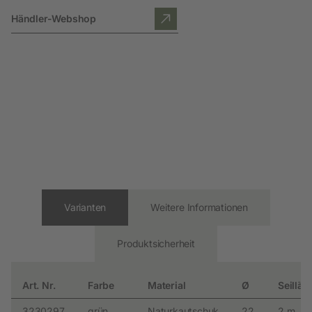
Händler-Webshop
Varianten
Weitere Informationen
Produktsicherheit
Art. Nr.
Farbe
Material
Ø
Seillän
3230297
grün
Naturkautschuk
22
2 m