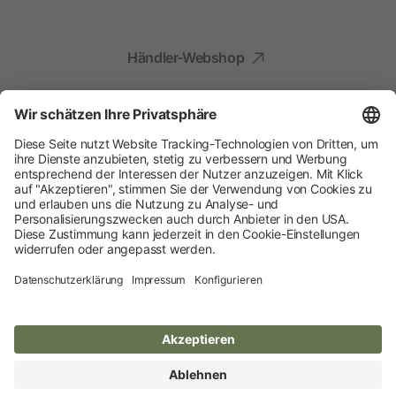
Händler-Webshop
Social Media
Kompetenz für Ihr Tier
Albert Kerbl GmbH
© 2026 Albert Kerbl GmbH