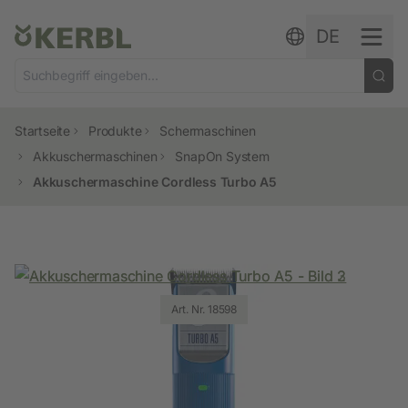
Zum Inhalt springen
DE
Startseite
Produkte
Schermaschinen
Akkuschermaschinen
SnapOn System
Akkuschermaschine Cordless Turbo A5
Art. Nr. 18598
Art. Nr. 18598