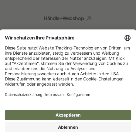
Händler-Webshop
Social Media
Kompetenz für Ihr Tier
Albert Kerbl GmbH
© 2026 Albert Kerbl GmbH