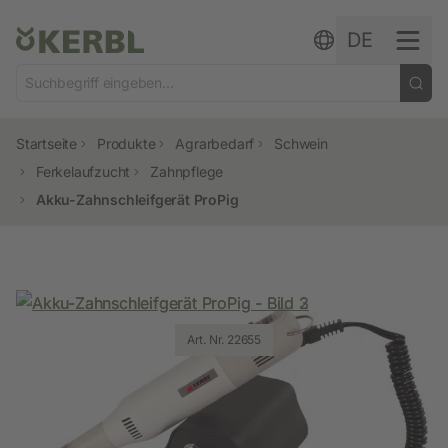
Zum Inhalt springen
DE
Startseite
Produkte
Agrarbedarf
Schwein
Ferkelaufzucht
Zahnpflege
Akku-Zahnschleifgerät ProPig
Art. Nr. 22655
Art. Nr. 22655