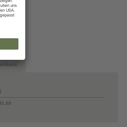
wnloads
€
45.99