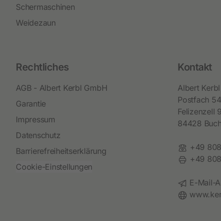
Schermaschinen
Weidezaun
Rechtliches
Kontakt
AGB - Albert Kerbl GmbH
Albert Ker
Postfach 5
Garantie
Felizenzell 
Impressum
84428 Buc
Datenschutz
Telefon:
+49 808
Barrierefreiheitserklärung
Fax:
+49 808
Cookie-Einstellungen
E-Mail:
E-Mail-A
Website:
www.ker