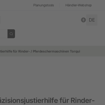
Planungstools
Händler-Webshop
DE
 öffnen
tierhilfe für Rinder- / Pferdeschermaschinen Torqui
schließen
schließen
schließen
schließen
schließen
schließen
Stall und Hof
Hobbyfarming
Dokumentensuche
Geschichte
Neuheiten
Hühnerhaltung
isionsjustierhilfe für Rinder-
Hof- und Stallüberwachung
Kaninchenhaltung