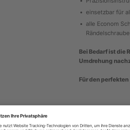
Präzisionsinstr
einsetzbar für 
Heimtier
alle Econom Sch
Neuheiten
Rändelschraube
Hundebedarf
Katzenbedarf
Bei Bedarf ist die
Nagerbedarf
Umdrehung nachzu
Für den perfekte
Händler-Webshop
Weidezaun