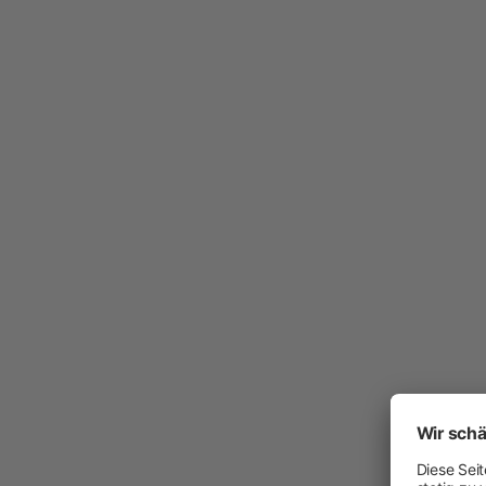
Arbeit und Sicherheit
Neuheiten
Handschuhe
Einmal-Schutzkleidung
Stiefel
Schutzausrüstung
Zurren und Heben
Diverse
Schermaschinen