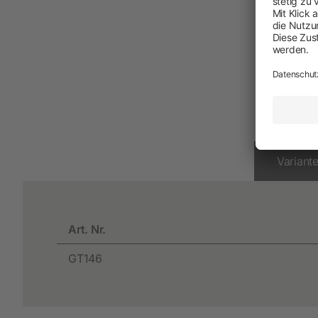
Neuheiten
Akkuschermaschinen
Netzschermaschinen
Schermesser und Aufsteckkämme
Variant
Art. Nr.
GT146