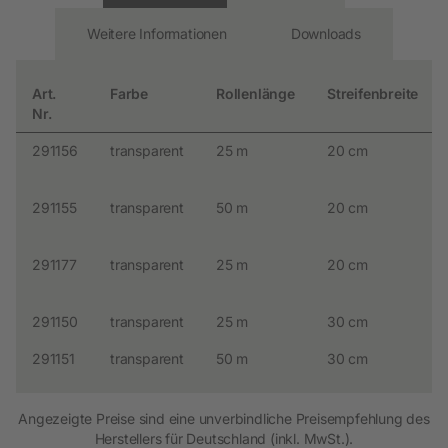
Weitere Informationen
Downloads
Art.
Farbe
Rollenlänge
Streifenbreite
Nr.
291156
transparent
25 m
20 cm
291155
transparent
50 m
20 cm
291177
transparent
25 m
20 cm
291150
transparent
25 m
30 cm
291151
transparent
50 m
30 cm
Angezeigte Preise sind eine unverbindliche Preisempfehlung des
Herstellers für Deutschland (inkl. MwSt.).