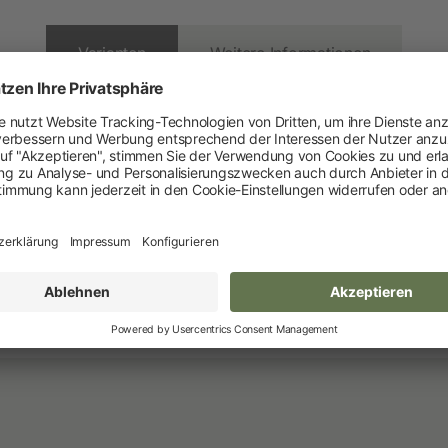
Heimtier
Varianten
Weitere Informationen
Neuheiten
Hundebedarf
Stück / VE
Katzenbedarf
1 / Blister
Nagerbedarf
 sind eine unverbindliche Preisempfehlung des Herstellers für Deutschl
Weidezaun