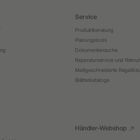
Neuheiten und Promo Artikel
Service
Weidezaungeräte
Gerätezubehör
f
Produktberatung
Weidezaunbatterien
Planungstools
ing
Dokumentensuche
Weidezubehör
Reparaturservice und Retou
Leitermaterial
Maßgeschneiderte Regallös
Weidehaspeln
Blätterkataloge
Weidepfähle
Isolatoren
Torsysteme
Weidepanels
Händler-Webshop
Weidenetze