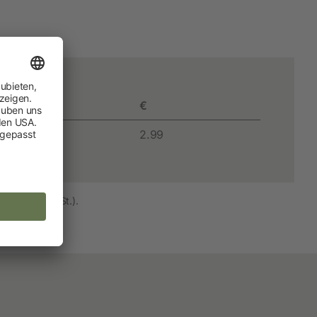
Hobbyfarming
Neuheiten
Geflügelbedarf
VPE
€
Taubenhaltung
1
2.99
Kaninchenhaltung
Wildvogel
and (inkl. MwSt.).