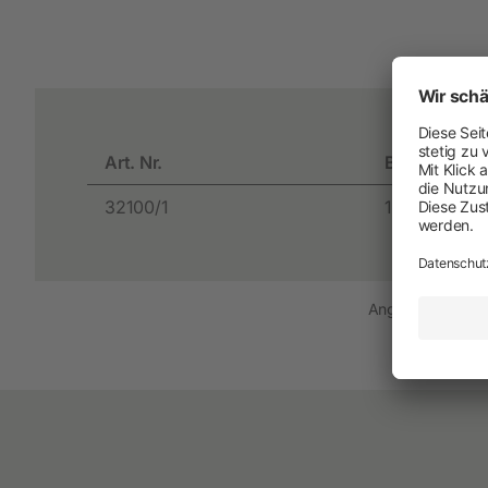
Arbeit und Sicherheit
Neuheiten
Handschuhe
Art. Nr.
BE
Einmal-Schutzkleidung
32100/1
1 Blister
Stiefel
Schutzausrüstung
Zurren und Heben
Angezeigte Preise
Diverse
Schermaschinen