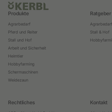
Neuheiten
Produkte
Ratgeber
Akkuschermaschinen
Netzschermaschinen
Agrarbedarf
Agrarbedar
Schermesser und Aufsteckkämme
Pferd und Reiter
Stall & Hof
Stall und Hof
Hobbyfarm
Arbeit und Sicherheit
Heimtier
Hobbyfarming
Schermaschinen
Weidezaun
Rechtliches
Kontakt