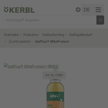
Zum Inhalt springen
DE
Startseite
Produkte
Hobbyfarming
Geflügelbedarf
Zuchtzubehör
IdaPlus® MiteProtect
Art. Nr. 73185