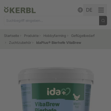
Zum Inhalt springen
DE
Startseite
Produkte
Hobbyfarming
Geflügelbedarf
Zuchtzubehör
IdaPlus® Bierhefe VitaBrew