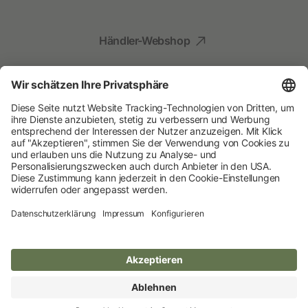
Händler-Webshop
Social Media
Kompetenz für Ihr Tier
Albert Kerbl GmbH
© 2026 Albert Kerbl GmbH