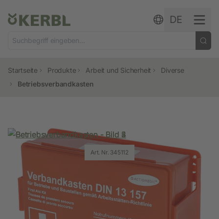
Zum Inhalt springen
DE
Startseite
Produkte
Arbeit und Sicherheit
Diverse
Betriebsverbandkasten
Art. Nr. 345112
Art. Nr. 345112
Art. Nr. 345112
Art. Nr. 345112