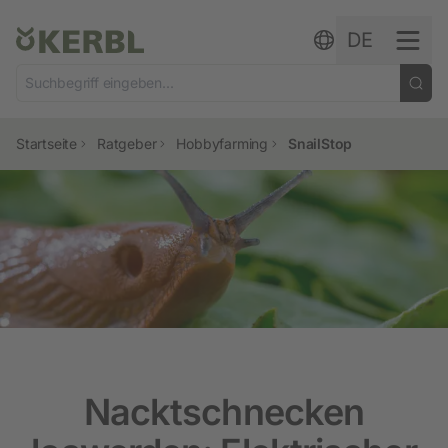
Zum Inhalt springen
DE
Startseite
Ratgeber
Hobbyfarming
SnailStop
Nacktschnecken