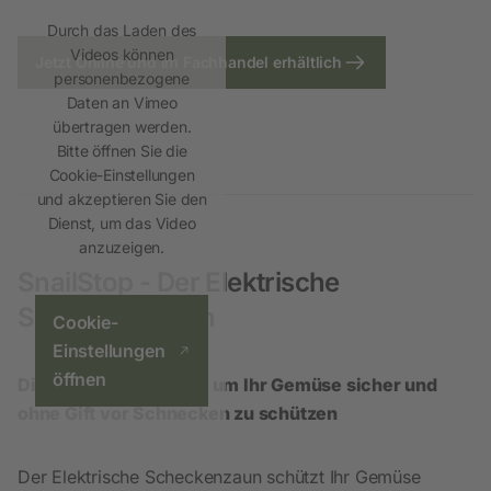
Durch das Laden des
Videos können
Jetzt Online und im Fachhandel erhältlich
personenbezogene
Daten an Vimeo
übertragen werden.
Bitte öffnen Sie die
Cookie-Einstellungen
und akzeptieren Sie den
Dienst, um das Video
anzuzeigen.
SnailStop - Der Elektrische
Schneckenzaun
Cookie-
Einstellungen
öffnen
Die innovative Lösung um Ihr Gemüse sicher und
ohne Gift vor Schnecken zu schützen
Der Elektrische Scheckenzaun schützt Ihr Gemüse