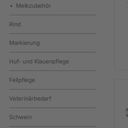
Melkzubehör
Arbeit und Sicherheit
Rind
Neuheiten
Handschuhe
Markierung
Einmal-Schutzkleidung
Stiefel
Huf- und Klauenpflege
Schutzausrüstung
Fellpflege
Zurren und Heben
Diverse
Veterinärbedarf
Schwein
Schermaschinen