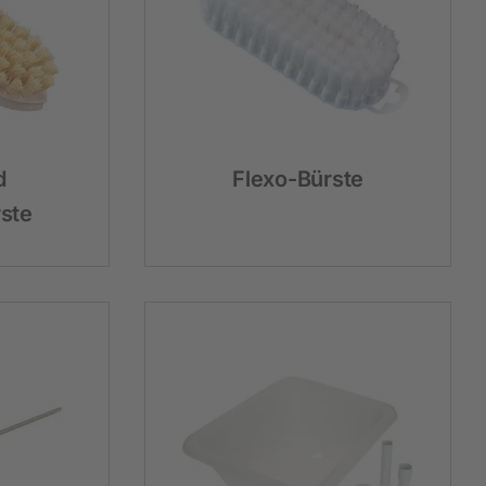
Hobbyfarming
Neuheiten
Geflügelbedarf
d
Flexo-Bürste
Taubenhaltung
ste
Kaninchenhaltung
Wildvogel