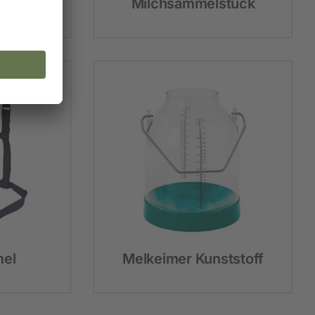
Milchsammelstück
el
Melkeimer Kunststoff