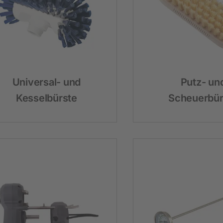
Heimtier
Neuheiten
Hundebedarf
Universal- und
Putz- un
Katzenbedarf
Kesselbürste
Scheuerbür
Nagerbedarf
Weidezaun