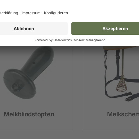
Reinigungsschwamm
Melkblindstopfen
Melkschem