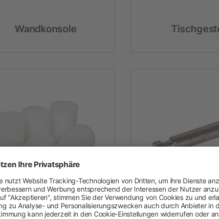
Festzaunzubehör
Wandkonsole
Tischgeste
Universal-
Stahlstif