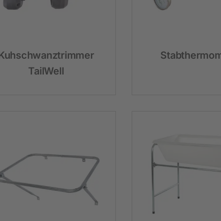
Neuheiten und Promo Artikel
Weidezaungeräte
Gerätezubehör
Kuhschwanztrimmer
Stabthermom
Weidezaunbatterien
TailWell
Weidezubehör
Leitermaterial
Weidehaspeln
Weidepfähle
Isolatoren
Torsysteme
Weidepanels
Weidenetze