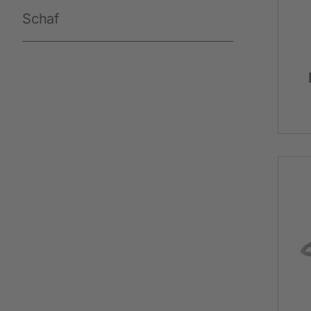
Neuheiten
Schaf
Akkuschermaschinen
Netzschermaschinen
Schermesser und Aufsteckkämme