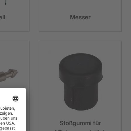
ll
Messer
t
Stoßgummi für