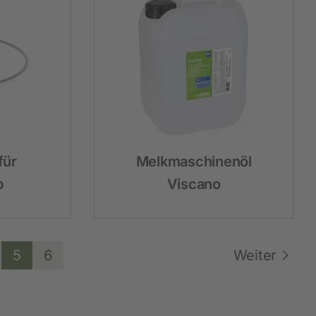
für
Melkmaschinenöl
b
Viscano
5
6
Weiter