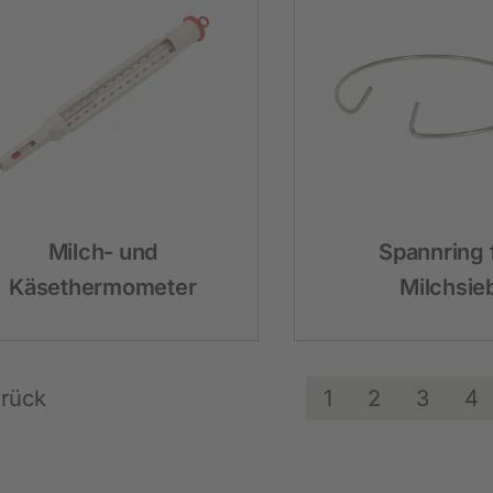
Milch- und
Spannring 
Käsethermometer
Milchsie
rück
1
2
3
4