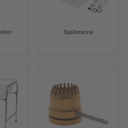
eter
Spülwanne