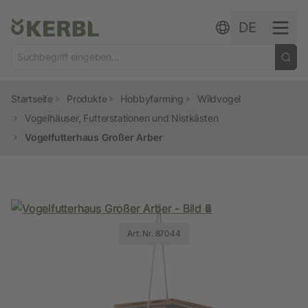
Zum Inhalt springen
DE
Startseite
Produkte
Hobbyfarming
Wildvogel
Vogelhäuser, Futterstationen und Nistkästen
Vogelfutterhaus Großer Arber
Art. Nr. 87044
Art. Nr. 87044
Art. Nr. 87044
Art. Nr. 87044
Art. Nr. 87044