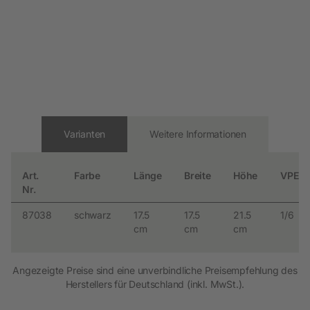
Varianten
Weitere Informationen
Art.
Farbe
Länge
Breite
Höhe
VPE
Nr.
87038
schwarz
17.5
17.5
21.5
1/6
cm
cm
cm
Angezeigte Preise sind eine unverbindliche Preisempfehlung des
Herstellers für Deutschland (inkl. MwSt.).