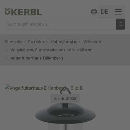
Zum Inhalt springen
DE
Startseite
Produkte
Hobbyfarming
Wildvogel
Vogelhäuser, Futterstationen und Nistkästen
Vogelfutterhaus Dillenberg
Art. Nr. 87038
Art. Nr. 87038
Art. Nr. 87038
Art. Nr. 87038