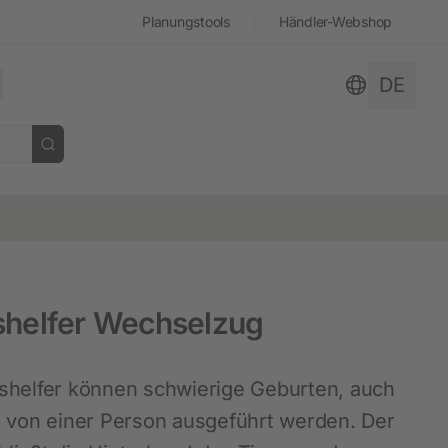
Planungstools
Händler-Webshop
DE
 öffnen
schließen
schließen
schließen
schließen
schließen
schließen
shelfer Wechselzug
Stall und Hof
Hobbyfarming
Dokumentensuche
Geschichte
shelfer können schwierige Geburten, auch
Neuheiten
Hühnerhaltung
, von einer Person ausgeführt werden. Der
Hof- und Stallüberwachung
Kaninchenhaltung