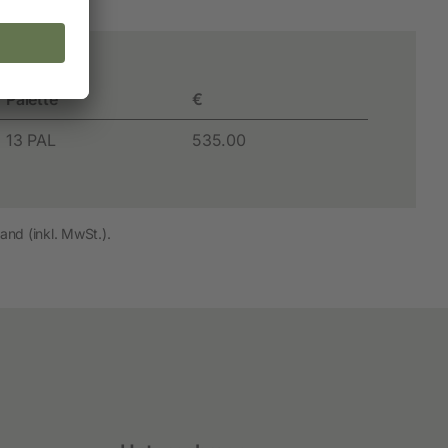
wnloads
Palette
€
13 PAL
535.00
and (inkl. MwSt.).