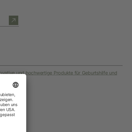
Hobbyfarming
Neuheiten
Geflügelbedarf
Taubenhaltung
Kaninchenhaltung
Wildvogel
ovative und hochwertige Produkte für Geburtshilfe und