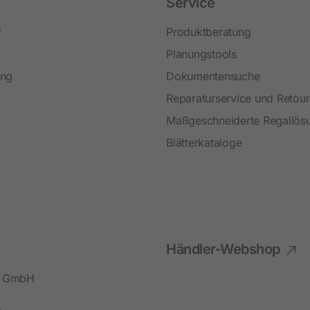
Festzaunzubehör
Service
f
Produktberatung
Planungstools
ing
Dokumentensuche
Reparaturservice und Retou
Maßgeschneiderte Regallös
Blätterkataloge
Händler-Webshop
bl GmbH
4