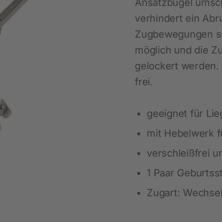
Ansatzbügel umsch
Maßgeschneiderte Regallösungen
Nachhaltigkeit
Ausbildung
Sicherheitsausstattung
LED-Beleuchtung für Pferde
verhindert ein Abr
Schülerpraktikum
Zugbewegungen sin
Für das Pferd
Viehbürsten
möglich und die Z
Pferdepflege
Heunetze für Pferde
gelockert werden.
Beschäftigung
Weideraufen
frei.
Stallausstattung
Biosicherheit
Fütterung
Ratten- und Mäusebekämpfung
geeignet für Li
Fliegenbekämpfung
mit Hebelwerk f
Insektenabwehr
verschleißfrei u
1 Paar Geburtss
Zugart: Wechse