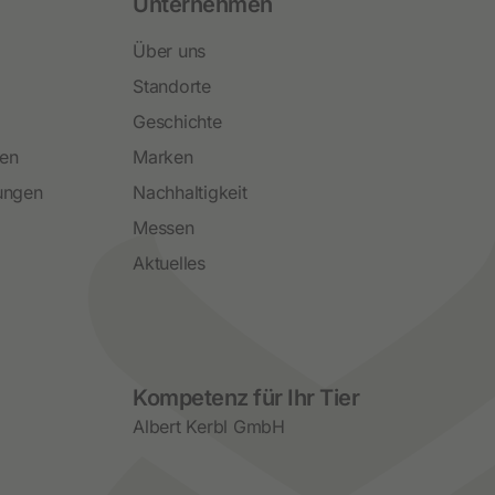
Unternehmen
Über uns
Standorte
Geschichte
ren
Marken
ungen
Nachhaltigkeit
Messen
Aktuelles
Social Media
Kompetenz für Ihr Tier
Albert Kerbl GmbH