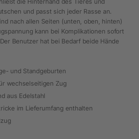
ließt die Hinterhand des Tieres und
Blätterkataloge
Messen
Waagen und Messgeräte
SnailStop
utschen und passt sich jeder Rasse an.
d nach allen Seiten (unten, oben, hinten)
Stalldesinfektion
ugspannung kann bei Komplikationen sofort
Schmiermittel und Öle
 Der Benutzer hat bei Bedarf beide Hände
Werkzeuge und Geräte
Tafeln und Schilder
Diverses Hof, Stall und Garten
ege- und Standgeburten
LED - Beleuchtung
ür wechselseitigen Zug
Hautpflegeprodukte
nd aus Edelstahl
Tränkesysteme
tricke im Lieferumfang enthalten
Fütterung
lzug
Schädlingsbekämpfung