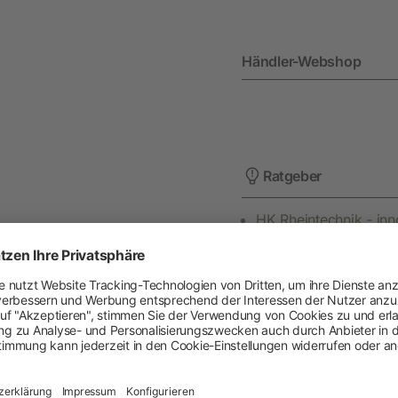
Heimtier
Händler-Webshop
Neuheiten
Hundebedarf
Katzenbedarf
Ratgeber
Nagerbedarf
HK Rheintechnik - inn
Tierzucht
Weidezaun