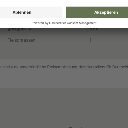
en
Zubehör
Weitere Informationen
Do
Neuheiten und Promo Artikel
Weidezaungeräte
Gerätezubehör
geeignet für
VPE
Weidezaunbatterien
Fleischrassen
1
Weidezubehör
Leitermaterial
Weidehaspeln
 sind eine unverbindliche Preisempfehlung des Herstellers für Deutschl
Weidepfähle
Isolatoren
Torsysteme
Weidepanels
Weidenetze