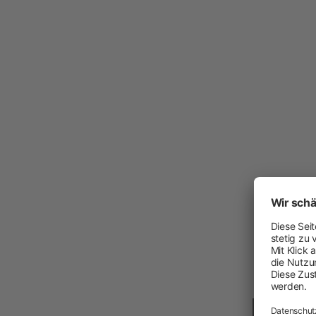
Arbeit und Sicherheit
Neuheiten
Handschuhe
Einmal-Schutzkleidung
Stiefel
Schutzausrüstung
Zurren und Heben
Diverse
Schermaschinen