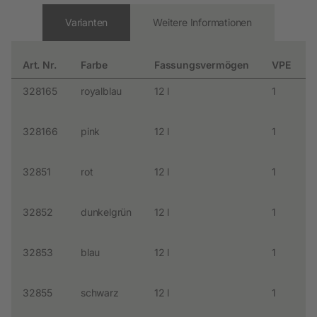
Varianten
Weitere Informationen
Art. Nr.
Farbe
Fassungsvermögen
VPE
328165
royalblau
12 l
1
328166
pink
12 l
1
32851
rot
12 l
1
32852
dunkelgrün
12 l
1
32853
blau
12 l
1
32855
schwarz
12 l
1