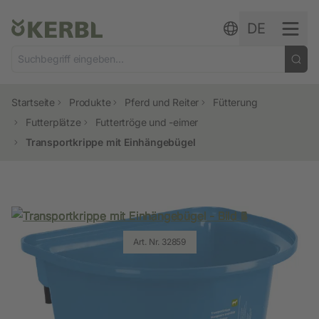
Zum Inhalt springen
DE
Startseite
Produkte
Pferd und Reiter
Fütterung
Futterplätze
Futtertröge und -eimer
Transportkrippe mit Einhängebügel
Art. Nr. 328166
Art. Nr. 32852
Art. Nr. 32855
Art. Nr. 32853
Art. Nr. 32859
Art. Nr. 32851