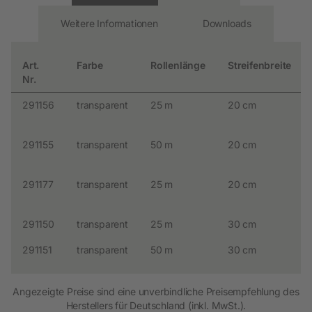
Weitere Informationen
Downloads
Art.
Farbe
Rollenlänge
Streifenbreite
Nr.
291156
transparent
25 m
20 cm
291155
transparent
50 m
20 cm
291177
transparent
25 m
20 cm
291150
transparent
25 m
30 cm
291151
transparent
50 m
30 cm
Angezeigte Preise sind eine unverbindliche Preisempfehlung des
Herstellers für Deutschland (inkl. MwSt.).