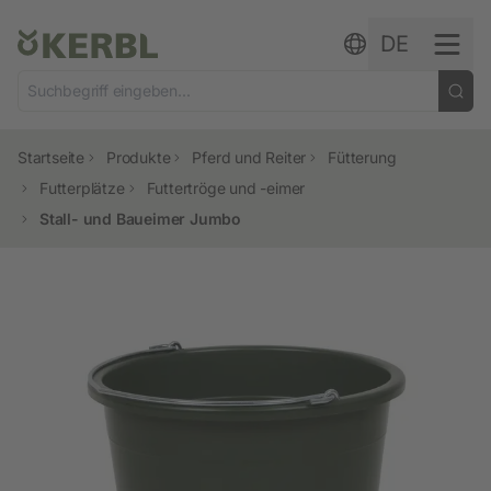
Zum Inhalt springen
DE
Startseite
Produkte
Pferd und Reiter
Fütterung
Futterplätze
Futtertröge und -eimer
Stall- und Baueimer Jumbo