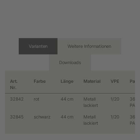
Varianten
Weitere Informationen
Downloads
Art.
Farbe
Länge
Material
VPE
Palet
Nr.
32842
rot
44 cm
Metall
1/20
360
lackiert
PAL
32845
schwarz
44 cm
Metall
1/20
360
lackiert
PAL