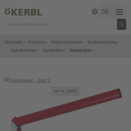
Zum Inhalt springen
DE
Startseite
Produkte
Pferd und Reiter
Stallausstattung
Sattelkammer
Sattelhalter
Sattelhalter
Art. Nr. 32845