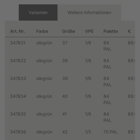
Varianten
Weitere Informationen
Art. Nr.
Farbe
Größe
VPE
Palette
€
347831
olivgrün
37
1/6
84
89.99
PAL
347832
olivgrün
38
1/6
84
89.99
PAL
347833
olivgrün
39
1/6
84
89.99
PAL
347834
olivgrün
40
1/6
84
89.99
PAL
347835
olivgrün
41
1/6
84
89.99
PAL
347836
olivgrün
42
1/5
70 PAL
89.99