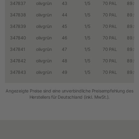
347837
olivgrün
43
1/5
70 PAL
89.99
347838
olivgrün
44
1/5
70 PAL
89.99
347839
olivgrün
45
1/5
70 PAL
89.99
347840
olivgrün
46
1/5
70 PAL
89.99
347841
olivgrün
47
1/5
70 PAL
89.99
347842
olivgrün
48
1/5
70 PAL
89.99
347843
olivgrün
49
1/5
70 PAL
89.99
Angezeigte Preise sind eine unverbindliche Preisempfehlung des
Herstellers für Deutschland (inkl. MwSt.).