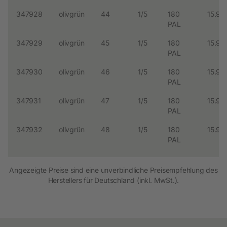
347928
olivgrün
44
1/5
180
15.99
PAL
347929
olivgrün
45
1/5
180
15.99
PAL
347930
olivgrün
46
1/5
180
15.99
PAL
347931
olivgrün
47
1/5
180
15.99
PAL
347932
olivgrün
48
1/5
180
15.99
PAL
Angezeigte Preise sind eine unverbindliche Preisempfehlung des
Herstellers für Deutschland (inkl. MwSt.).