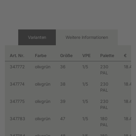
Varianten
Weitere Informationen
Art. Nr.
Farbe
Größe
VPE
Palette
€
347772
olivgrün
36
1/5
230
18.49
PAL
347774
olivgrün
38
1/5
230
18.49
PAL
347775
olivgrün
39
1/5
230
18.49
PAL
347783
olivgrün
47
1/5
180
18.49
PAL
347784
olivgrün
48
1/5
180
18.49