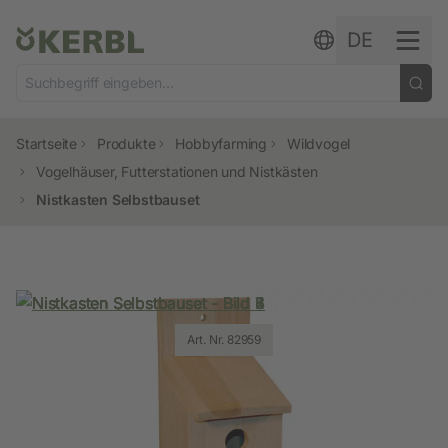
Zum Inhalt springen
DE
Startseite
Produkte
Hobbyfarming
Wildvogel
Vogelhäuser, Futterstationen und Nistkästen
Nistkasten Selbstbauset
Art. Nr. 82959
Art. Nr. 82959
Art. Nr. 82959
Art. Nr. 82959
Art. Nr. 82959
Art. Nr. 82959