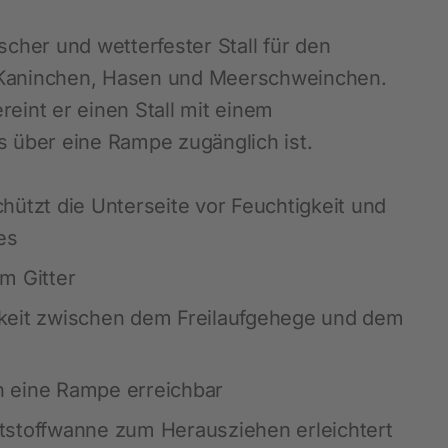
Blätterkataloge
Messen
Waagen und Messgeräte
SnailStop
scher und wetterfester Stall für den
Stalldesinfektion
 Kaninchen, Hasen und Meerschweinchen.
Schmiermittel und Öle
reint er einen Stall mit einem
s über eine Rampe zugänglich ist.
Werkzeuge und Geräte
Tafeln und Schilder
hützt die Unterseite vor Feuchtigkeit und
Diverses Hof, Stall und Garten
es
LED - Beleuchtung
m Gitter
Hautpflegeprodukte
keit zwischen dem Freilaufgehege und dem
Tränkesysteme
Fütterung
ch eine Rampe erreichbar
Schädlingsbekämpfung
stoffwanne zum Herausziehen erleichtert