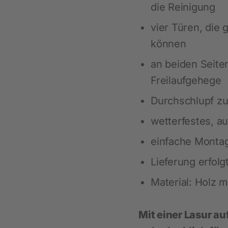
die Reinigung
vier Türen, die
Heimtier
können
Neuheiten
an beiden Seiten
Hundebedarf
Freilaufgehege
Katzenbedarf
Durchschlupf z
Nagerbedarf
wetterfestes, a
einfache Monta
Lieferung erfolg
Material: Holz m
Mit einer Lasur a
Weidezaun