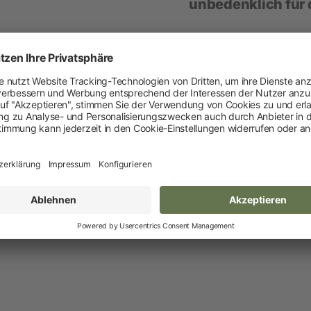
unbedenklich für d
Neuheiten und Promo Artikel
Weidezaungeräte
Gerätezubehör
Weidezaunbatterien
Händler-Webshop
Weidezubehör
Leitermaterial
Weidehaspeln
Ratgeber
Weidepfähle
Isolatoren
Kaninchenhaltung
Torsysteme
Weidepanels
Weidenetze