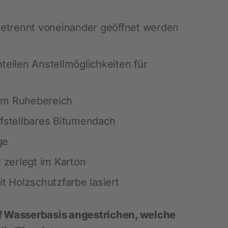
 getrennt voneinander geöffnet werden
Hobbyfarming
Neuheiten
teilen Anstellmöglichkeiten für
Geflügelbedarf
Taubenhaltung
um Ruhebereich
Kaninchenhaltung
ufstellbares Bitumendach
Wildvogel
ge
t zerlegt im Karton
it Holzschutzfarbe lasiert
uf Wasserbasis angestrichen, welche