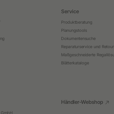
Service
f
Produktberatung
Planungstools
ing
Dokumentensuche
Reparaturservice und Retou
Maßgeschneiderte Regallös
Blätterkataloge
Händler-Webshop
bl GmbH