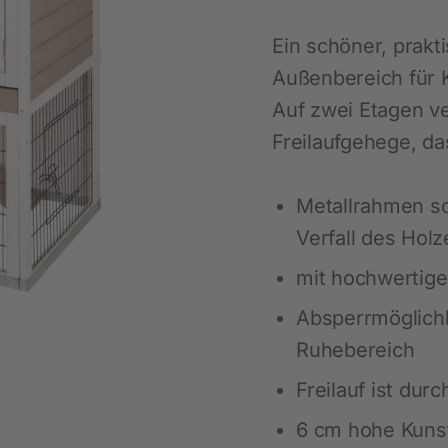
Maßgeschneiderte Regallösungen
Nachhaltigkeit
Ausbildung
Sicherheitsausstattung
LED-Beleuchtung für Pferde
Ein schöner, prakti
Schülerpraktikum
Für das Pferd
Viehbürsten
Außenbereich für
Pferdepflege
Heunetze für Pferde
Auf zwei Etagen ve
Freilaufgehege, da
Beschäftigung
Weideraufen
Stallausstattung
Biosicherheit
Metallrahmen sc
Fütterung
Ratten- und Mäusebekämpfung
Verfall des Holz
Fliegenbekämpfung
mit hochwertige
Insektenabwehr
Absperrmöglich
Ruhebereich
Freilauf ist dur
6 cm hohe Kunst