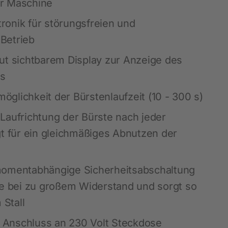
r Maschine
ktronik für störungsfreien und
Hobbyfarming
Betrieb
Neuheiten
ut sichtbarem Display zur Anzeige des
Geflügelbedarf
ds
Taubenhaltung
lmöglichkeit der Bürstenlaufzeit (10 - 300 s)
Kaninchenhaltung
Laufrichtung der Bürste nach jeder
Wildvogel
gt für ein gleichmäßiges Abnutzen der
momentabhängige Sicherheitsabschaltung
te bei zu großem Widerstand und sorgt so
 Stall
ür Anschluss an 230 Volt Steckdose