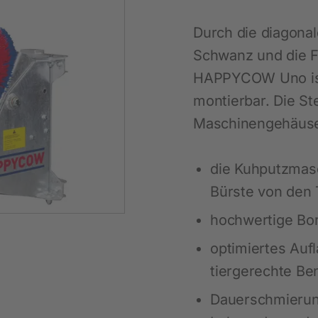
Maßgeschneiderte Regallösungen
Nachhaltigkeit
Ausbildung
Sicherheitsausstattung
LED-Beleuchtung für Pferde
Durch die diagona
Schülerpraktikum
Für das Pferd
Viehbürsten
Schwanz und die Fl
Pferdepflege
Heunetze für Pferde
HAPPYCOW Uno ist
montierbar. Die St
Beschäftigung
Weideraufen
Maschinengehäuse
Stallausstattung
Biosicherheit
Fütterung
Ratten- und Mäusebekämpfung
die Kuhputzmasc
Fliegenbekämpfung
Bürste von den T
Insektenabwehr
hochwertige Bor
optimiertes Auf
tiergerechte Be
Dauerschmierun