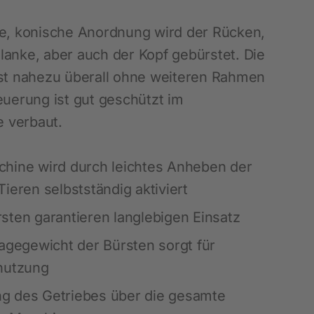
Blätterkataloge
Messen
Waagen und Messgeräte
SnailStop
le, konische Anordnung wird der Rücken,
Stalldesinfektion
anke, aber auch der Kopf gebürstet. Die
Schmiermittel und Öle
 nahezu überall ohne weiteren Rahmen
euerung ist gut geschützt im
Werkzeuge und Geräte
 verbaut.
Tafeln und Schilder
Diverses Hof, Stall und Garten
hine wird durch leichtes Anheben der
LED - Beleuchtung
ieren selbstständig aktiviert
Hautpflegeprodukte
sten garantieren langlebigen Einsatz
Tränkesysteme
lagegewicht der Bürsten sorgt für
Fütterung
nutzung
Schädlingsbekämpfung
g des Getriebes über die gesamte