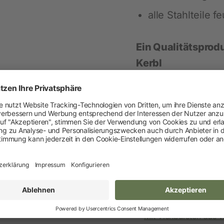
Neuheiten und Promo Artikel
alle Stahlteile f
Weidezaungeräte
Gerätezubehör
Ein Qualitätsprod
Kerbl
Weidezaunbatterien
Weidezubehör
Leitermaterial
Weidehaspeln
Händler-Webshop
Weidepfähle
Isolatoren
Torsysteme
Weidepanels
Ratgeber
Weidenetze
Mit Viehbürsten das W