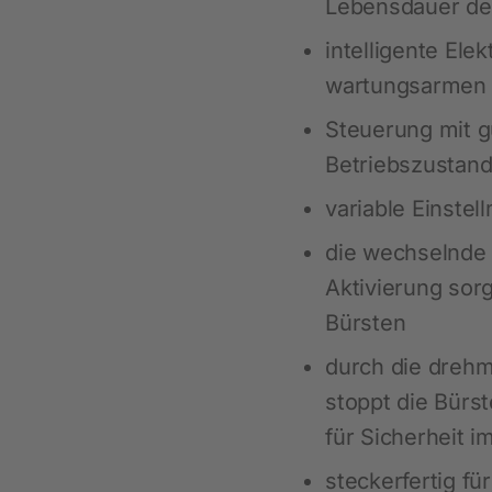
Lebensdauer de
intelligente Ele
Heimtier
wartungsarmen 
Neuheiten
Steuerung mit g
Hundebedarf
Betriebszustan
Katzenbedarf
variable Einstel
Nagerbedarf
die wechselnde 
Aktivierung sor
Bürsten
durch die dreh
stoppt die Bürs
für Sicherheit im
Weidezaun
steckerfertig f