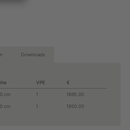
en
Downloads
öhe
VPE
€
0 cm
1
1895.00
0 cm
1
1950.00