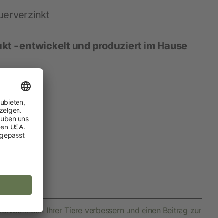
euerverzinkt
ukt - entwickelt und produziert im Hause
ohlbefinden Ihrer Tiere verbessern und einen Beitrag zur