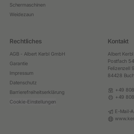
Schermaschinen
Weidezaun
Rechtliches
Kontakt
AGB - Albert Kerbl GmbH
Albert Ker
Postfach 5
Garantie
Felizenzell 
Impressum
84428 Buc
Datenschutz
Telefon:
+49 808
Barrierefreiheitserklärung
Fax:
+49 808
Cookie-Einstellungen
E-Mail:
E-Mail-A
Website:
www.ker