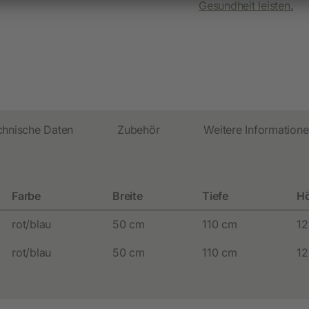
Festzaunzubehör
Gesundheit leisten.
chnische Daten
Zubehör
Weitere Information
Farbe
Breite
Tiefe
H
rot/blau
50 cm
110 cm
12
rot/blau
50 cm
110 cm
12