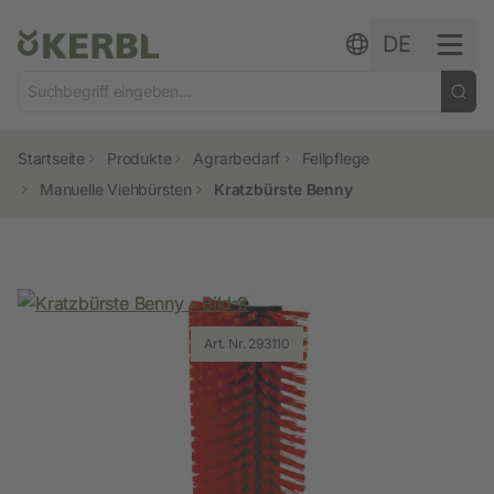
Zum Inhalt springen
DE
Startseite
Produkte
Agrarbedarf
Fellpflege
Manuelle Viehbürsten
Kratzbürste Benny
Art. Nr. 293110
Art. Nr. 293110