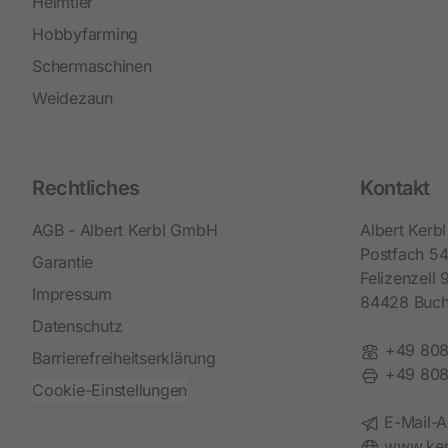
Heimtier
Hobbyfarming
Schermaschinen
Weidezaun
Rechtliches
Kontakt
AGB - Albert Kerbl GmbH
Albert Ker
Postfach 5
Garantie
Felizenzell 
Impressum
84428 Buc
Datenschutz
Telefon:
+49 808
Barrierefreiheitserklärung
Fax:
+49 808
Cookie-Einstellungen
E-Mail:
E-Mail-A
Website:
www.ker