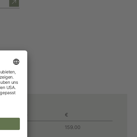
Hobbyfarming
Neuheiten
Geflügelbedarf
Taubenhaltung
Kaninchenhaltung
Wildvogel
Palette
€
9 PAL
159.00