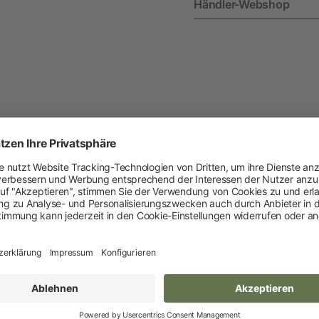
Händler-Webshop
Heimtier
Neuheiten
Hundebedarf
Katzenbedarf
Nagerbedarf
Varianten
Weitere Informationen
Downloads
Höhe
VPE
150 cm
1
Weidezaun