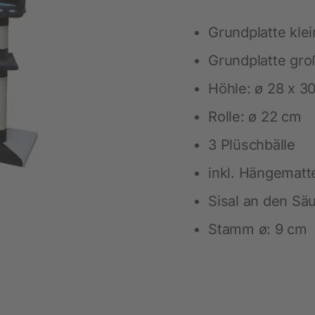
Maßgeschneiderte Regallösungen
Nachhaltigkeit
Ausbildung
Sicherheitsausstattung
LED-Beleuchtung für Pferde
Grundplatte klei
Schülerpraktikum
Für das Pferd
Viehbürsten
Grundplatte gro
Pferdepflege
Heunetze für Pferde
Höhle: ø 28 x 3
Beschäftigung
Weideraufen
Rolle: ø 22 cm
Stallausstattung
Biosicherheit
3 Plüschbälle
Fütterung
Ratten- und Mäusebekämpfung
inkl. Hängematt
Fliegenbekämpfung
Sisal an den Säu
Insektenabwehr
Stamm ø: 9 cm