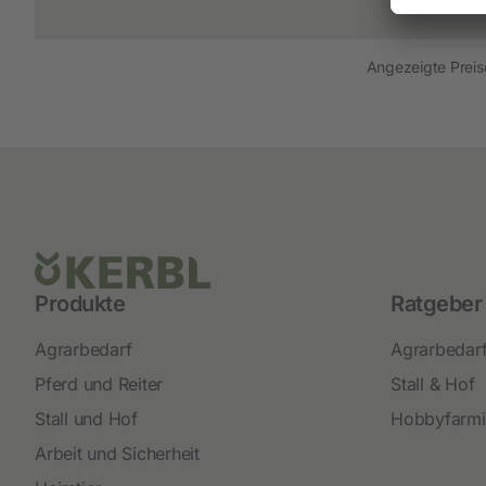
Neuheiten
Akkuschermaschinen
Angezeigte Preise
Netzschermaschinen
Schermesser und Aufsteckkämme
Produkte
Ratgeber
Agrarbedarf
Agrarbedar
Pferd und Reiter
Stall & Hof
Stall und Hof
Hobbyfarm
Arbeit und Sicherheit