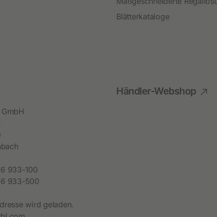
Festzaunzubehör
Maßgeschneiderte Regallös
Blätterkataloge
Händler-Webshop
bl GmbH
4
9
hbach
6 933-100
6 933-500
dresse wird geladen.
bl.com