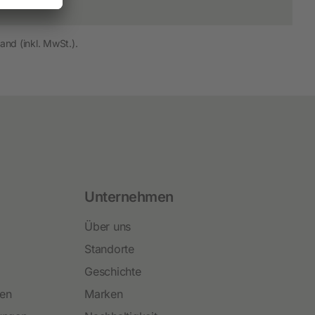
and (inkl. MwSt.).
Unternehmen
Über uns
Standorte
Geschichte
ren
Marken