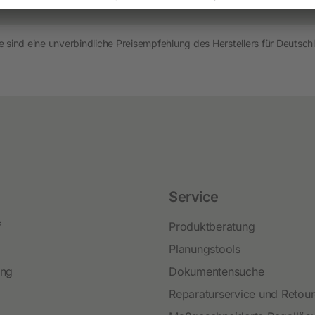
Neuheiten und Promo Artikel
Weidezaungeräte
 sind eine unverbindliche Preisempfehlung des Herstellers für Deutschl
Gerätezubehör
Weidezaunbatterien
Weidezubehör
Leitermaterial
Weidehaspeln
Weidepfähle
Service
Isolatoren
f
Produktberatung
Torsysteme
Planungstools
Weidepanels
ing
Dokumentensuche
Weidenetze
Reparaturservice und Retou