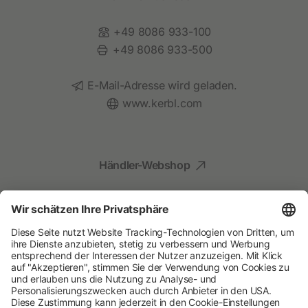
Telefon:
+49 8086 933-100
Fax:
+49 8086 933-500
E-Mail:
E-Mail-Adresse wird geladen.
Website:
www.kerbl.com
Händler-Webshop
Social Media
Kompetenz für Ihr Tier
Albert Kerbl GmbH